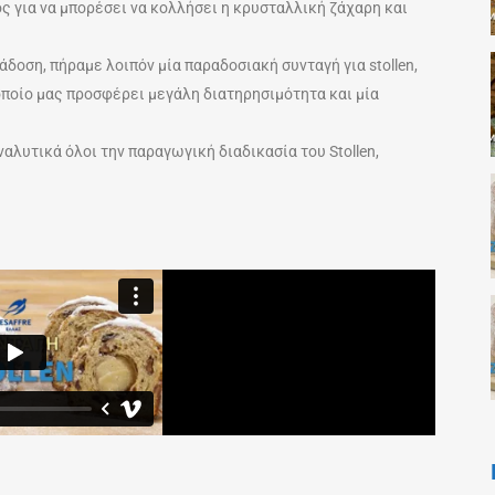
 για να μπορέσει να κολλήσει η κρυσταλλική ζάχαρη και
δοση, πήραμε λοιπόν μία παραδοσιακή συνταγή για stollen,
οποίο μας προσφέρει μεγάλη διατηρησιμότητα και μία
ναλυτικά όλοι την παραγωγική διαδικασία του Stollen,