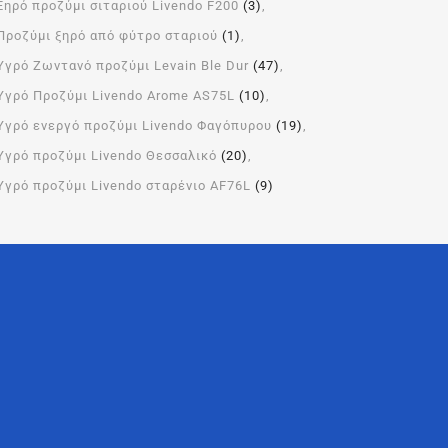
Ξηρό προζύμι σιταριού Livendo F200
(3)
Προζύμι ξηρό από φύτρο σταριού
(1)
Υγρό Ζωντανό προζύμι Levain Ble Dur
(47)
Υγρό Προζύμι Livendo Arome ΑS75L
(10)
Υγρό ενεργό προζύμι Livendo Φαγόπυρου
(19)
Υγρό προζύμι Livendo Θεσσαλικό
(20)
Υγρό προζύμι Livendo σταρένιο AF76L
(9)