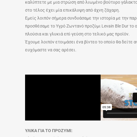
καλύπτετε με μια στρώση από λιωμένο βούτυρο γάλακτος
στο τέλος έχει μία επικάλυψη από άχνη ζάχαρη.
Εμείς λοιπόν σήμερα συνδυάσαμε την ιστορία με την παρά
προσθέσαμε το Υγρό Ζωντανό προζύμι Levain Ble Dur το 
πλούσια και γλυκιά επί-γεύση στο τελικό μας προϊόν.
Έχουμε λοιπόν ετοιμάσει ένα βίντεο το οποίο θα δείτε α
ευχόμαστε να σας αρέσει.
ΥΛΙΚΑ ΓΙΑ ΤΟ ΠΡΟΖΥΜΙ: