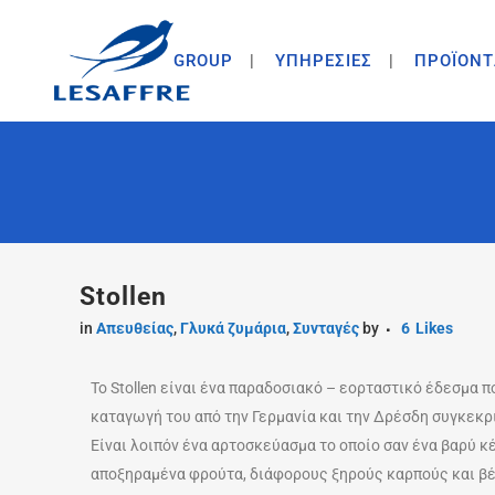
GROUP
ΥΠΗΡΕΣΙΕΣ
ΠΡΟΪΟΝΤ
Stollen
in
Απευθείας
,
Γλυκά ζυμάρια
,
Συνταγές
by
6
Likes
To Stollen είναι ένα παραδοσιακό – εορταστικό έδεσμα 
καταγωγή του από την Γερμανία και την Δρέσδη συγκεκρ
Είναι λοιπόν ένα αρτοσκεύασμα το οποίο σαν ένα βαρύ κέ
αποξηραμένα φρούτα, διάφορους ξηρούς καρπούς και βέ