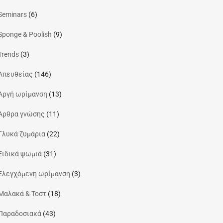
Seminars
(6)
Sponge & Poolish
(9)
Trends
(3)
Απευθείας
(146)
Αργή ωρίμανση
(13)
Άρθρα γνώσης
(11)
Γλυκά ζυμάρια
(22)
Ειδικά ψωμιά
(31)
Ελεγχόμενη ωρίμανση
(3)
Μαλακά & Τοστ
(18)
Παραδοσιακά
(43)