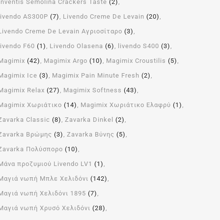
Inventis Semolina Crackers Taste
(2)
livendo AS300P
(7)
Livendo Creme De Levain
(20)
Livendo Creme De Levain Αγριοσίταρο
(3)
livendo F60
(1)
Livendo Olasena
(6)
livendo S400
(3)
Magimix
(42)
Magimix Argo
(10)
Magimix Croustilis
(5)
Magimix Ice
(3)
Magimix Pain Minute Fresh
(2)
Magimix Relax
(27)
Magimix Softness
(43)
Magimix Χωριάτικο
(14)
Magimix Χωριάτικο Ελαφρύ
(1)
Zavarka Classic
(8)
Zavarka Dinkel
(2)
Zavarka Βρώμης
(3)
Zavarka Βύνης
(5)
Zavarka Πολύσπορο
(10)
Μάνα προζυμιού Livendo LV1
(1)
Μαγιά νωπή Μπλε Χελιδόνι
(142)
Μαγιά νωπή Χελιδόνι 1895
(7)
Μαγιά νωπή Χρυσό Χελιδόνι
(28)