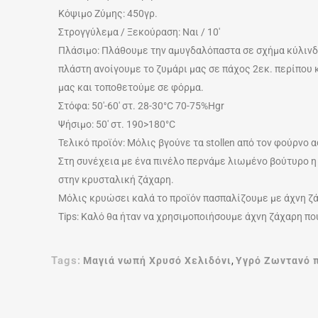
Κόψιμο Ζύμης: 450γρ.
Στρογγύλεμα / Ξεκούραση: Ναι / 10′
Πλάσιμο: Πλάθουμε την αμυγδαλόπαστα σε σχήμα κύλινδρ
πλάστη ανοίγουμε το ζυμάρι μας σε πάχος 2εκ. περίπου
μας και τοποθετούμε σε φόρμα.
Στόφα: 50′-60′ στ. 28-30°C 70-75%Hgr
Ψήσιμο: 50′ στ. 190>180°C
Τελικό προϊόν: Μόλις βγούνε τα stollen από τον φούρνο 
Στη συνέχεια με ένα πινέλο περνάμε λιωμένο βούτυρο η
στην κρυσταλική ζάχαρη.
Μόλις κρυώσει καλά το προϊόν πασπαλίζουμε με άχνη ζ
Tips: Καλό θα ήταν να χρησιμοποιήσουμε άχνη ζάχαρη πο
Tags:
Μαγιά νωπή Χρυσό Χελιδόνι
,
Υγρό Ζωντανό π