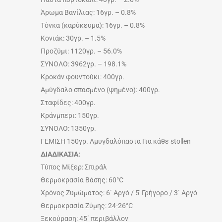
Άρωμα Βανίλιας: 16γρ. – 0.8%
Τόνκα (καρύκευμα): 16γρ. – 0.8%
Κονιάκ: 30γρ. – 1.5%
Προζύμι: 1120γρ. – 56.0%
ΣΥΝΟΛΟ: 3962γρ. – 198.1%
Κροκάν φουντούκι: 400γρ.
Αμύγδαλο σπασμένο (ψημένο): 400γρ.
Σταφίδες: 400γρ.
Κράνμπερι: 150γρ.
ΣΥΝΟΛΟ: 1350γρ.
ΓΕΜΙΣΗ 150γρ. Αμυγδαλόπαστα Για κάθε stollen
ΔΙΑΔΙΚΑΣΙΑ:
Τύπος Μίξερ: Σπιράλ
Θερμοκρασία Βάσης: 60°C
Χρόνος Ζυμώματος: 6΄ Αργό / 5′ Γρήγορο / 3΄ Αργό
Θερμοκρασία Ζύμης: 24-26°C
Ξεκούραση: 45΄ περιβάλλον