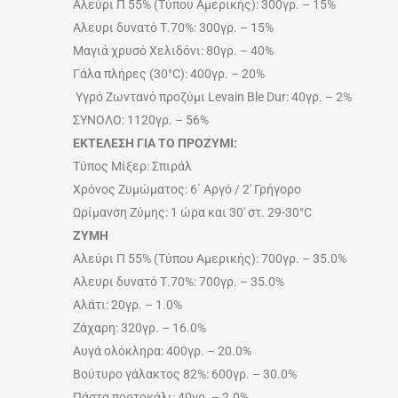
Αλεύρι Π 55% (Τύπου Αμερικής): 300γρ. – 15%
Αλευρι δυνατό Τ.70%: 300γρ. – 15%
Μαγιά χρυσό Χελιδόνι: 80γρ. – 40%
Γάλα πλήρες (30°C): 400γρ. – 20%
Υγρό Ζωντανό προζύμι Levain Ble Dur: 40γρ. – 2%
ΣΥΝΟΛΟ: 1120γρ. – 56%
ΕΚΤΕΛΕΣΗ ΓΙΑ ΤΟ ΠΡΟΖΥΜΙ:
Τύπος Μίξερ: Σπιράλ
Χρόνος Ζυμώματος: 6΄ Αργό / 2′ Γρήγορο
Ωρίμανση Ζύμης: 1 ώρα και 30′ στ. 29-30°C
ΖΥΜΗ
Αλεύρι Π 55% (Τύπου Αμερικής): 700γρ. – 35.0%
Αλευρι δυνατό Τ.70%: 700γρ. – 35.0%
Αλάτι: 20γρ. – 1.0%
Ζάχαρη: 320γρ. – 16.0%
Αυγά ολόκληρα: 400γρ. – 20.0%
Βούτυρο γάλακτος 82%: 600γρ. – 30.0%
Πάστα πορτοκάλι: 40γρ. – 2.0%