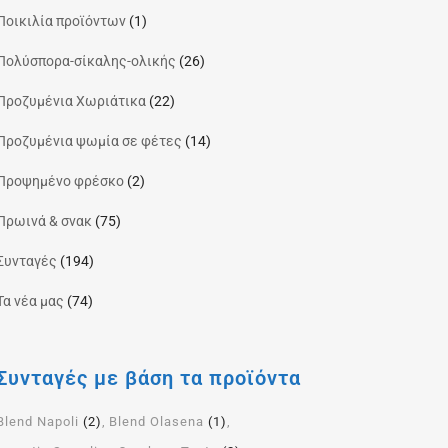
Ποικιλία προϊόντων
(1)
Πολύσπορα-σίκαλης-ολικής
(26)
Προζυμένια Χωριάτικα
(22)
Προζυμένια ψωμία σε φέτες
(14)
Προψημένο φρέσκο
(2)
Πρωινά & σνακ
(75)
Συνταγές
(194)
Τα νέα μας
(74)
Συνταγές με βάση τα προϊόντα
Blend Napoli
(2)
Blend Olasena
(1)