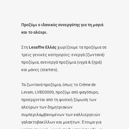
Προζύμι ο ιδανικός συνεργάτης για τη μαγιά
και το αλέυρι.
Στη
Lesaffre Ελλάς
χωρίζουμε τα προζύμια σε
τρεις γενικές κατηγορίες: ενεργά (ζωντανά)
προζύμια, ανενεργά προζύμια (υγρά & ξηρά)
και μάνες (starters).
Τα ζωντανά προζύμια, όπως το Crème de
Levain, LVBD3000, προζύμι από φαγόπυρο,
προέρχονται από τη φυσική ζύμωση των
αλεύρων των δημητριακών
συμπεριλαμβανομένων των καλλιεργειών
γαλακτοβακίλλων και μυκήτων. Έτοιμα για