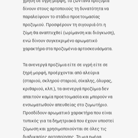
χρήση σε υγρή μορφή, τα ζωντανά προζύμια
δίνουν στους αρτοποιούς τη δυνατότητα να
παραλείψουν το στάδιο προετοιμασίας
προζυμιού. Προσφέρουν τη σιγουριά ότι η
ζύμη θα αναπτυχθεί (ωρίμανση και διόγκωση),
ενώ δίνουν συγκεκριμένο αρωματικό
χαρακτήρα στα προζυμένια αρτοσκευάσματα.
Τα ανενεργά προζύμια είτε σε υγρή είτε σε
ξηρή μορφή, προέρχονται από αλεύρια
(σταριού, σκληρού σταριού, σίκαλης, όλυρας,
κριθαριού, κλπ.), τα ανενεργά προζύμια δεν
απαιτούν καμία προετοιμασία και μπορούν να
ενσωματωθούν απευθείας στο ζυμωτήριο.
Προσδίδουν αρωματικό χαρακτήρα που είναι
τυπικός για τα δημητριακά που έχουν υποστεί
ζύμωση και χρησιμοποιούνται σε όλες τις
διαδικασίες αρτοποίησης. Τη μια ημέρα