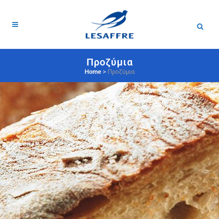
Προζύμια
Home
>
Προζύμια