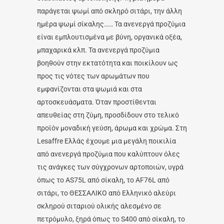
παράγεται ψωμί από σκληρό σιτάρι, την άλλη
ημέρα ψωμί σίκαλης…… Τα ανενεργά προζύμια
είναι εμπλουτισμένα με βύνη, οργανικά οξέα,
μπαχαρικά κλπ. Τα ανενεργά προζύμια
βοηθούν στην εκτατότητα και ποικίλουν ως
προς τις νότες των αρωμάτων που
εμφανίζονται στα ψωμιά και στα
αρτοσκευάσματα. Όταν προστίθενται
απευθείας στη ζύμη, προσδίδουν στο τελικό
προϊόν μοναδική γεύση, άρωμα και χρώμα. Στη
Lesaffre Ελλάς έχουμε μια μεγάλη ποικιλία
από ανενεργά προζύμια που καλύπτουν όλες
τις ανάγκες των σύγχρονων αρτοποιών, υγρά
όπως το AS75L από σίκαλη, το AF76L από
σιτάρι, το ΘΕΣΣΑΛΙΚΟ από Ελληνικό αλεύρι
σκληρού σιταριού ολικής αλεσμένο σε
πετρόμυλο, ξηρά όπως το S400 από σίκαλη, το