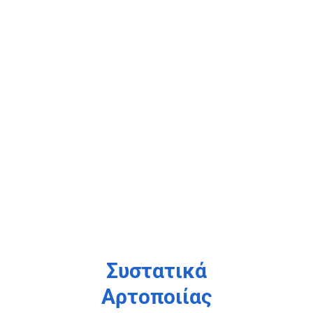
Μαγιά ενδιάμεσης
υγρασίας
Η μαγιά ενδιάμεσης υγρασίας
προσαρμοσμένη με την κατάψυξη και
ιδιαίτερα στα αστοφάριστα κατεψυγμένα.
Συστατικά
Αρτοποιίας