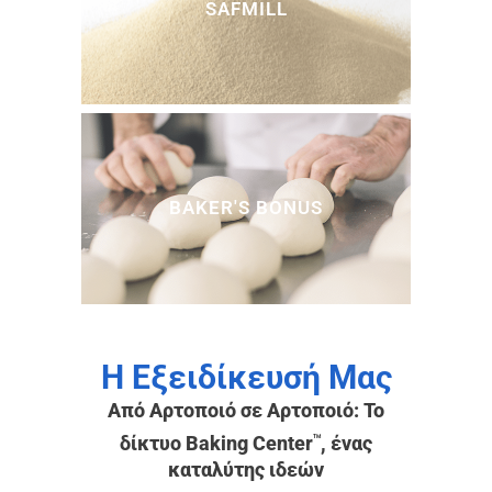
SAFMILL
BAKER'S BONUS
H Εξειδίκευσή Μας
Από Αρτοποιό σε Αρτοποιό: Το
δίκτυο Baking Center
, ένας
TM
καταλύτης ιδεών