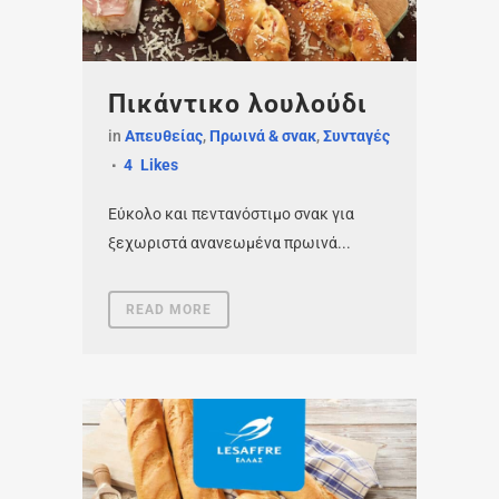
Πικάντικο λουλούδι
in
Απευθείας
,
Πρωινά & σνακ
,
Συνταγές
4
Likes
Εύκολο και πεντανόστιμο σνακ για
ξεχωριστά ανανεωμένα πρωινά...
READ MORE