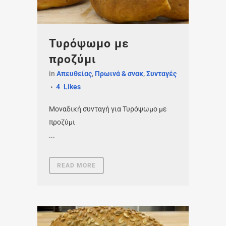
Τυρόψωμο με
προζύμι
in
Απευθείας
,
Πρωινά & σνακ
,
Συνταγές
4
Likes
Μοναδική συνταγή για Τυρόψωμο με
προζύμι
...
READ MORE