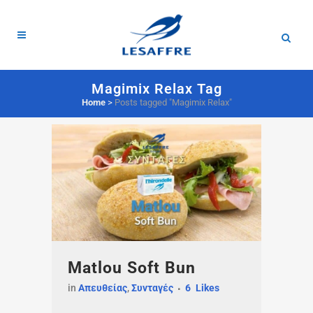
Magimix Relax Tag
Home
>
Posts tagged "Magimix Relax"
Matlou Soft Bun
in
Απευθείας
,
Συνταγές
6
Likes