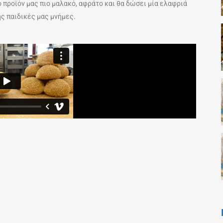
ο προϊόν μας πιο μαλακό, αφράτο και θα δώσει μία ελαφριά
ης παιδικές μας μνήμες.