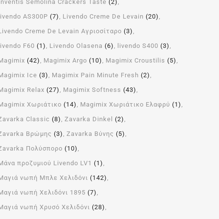
Inventis Semolina Crackers Taste
(2)
livendo AS300P
(7)
Livendo Creme De Levain
(20)
Livendo Creme De Levain Αγριοσίταρο
(3)
livendo F60
(1)
Livendo Olasena
(6)
livendo S400
(3)
Magimix
(42)
Magimix Argo
(10)
Magimix Croustilis
(5)
Magimix Ice
(3)
Magimix Pain Minute Fresh
(2)
Magimix Relax
(27)
Magimix Softness
(43)
Magimix Χωριάτικο
(14)
Magimix Χωριάτικο Ελαφρύ
(1)
Zavarka Classic
(8)
Zavarka Dinkel
(2)
Zavarka Βρώμης
(3)
Zavarka Βύνης
(5)
Zavarka Πολύσπορο
(10)
Μάνα προζυμιού Livendo LV1
(1)
Μαγιά νωπή Μπλε Χελιδόνι
(142)
Μαγιά νωπή Χελιδόνι 1895
(7)
Μαγιά νωπή Χρυσό Χελιδόνι
(28)