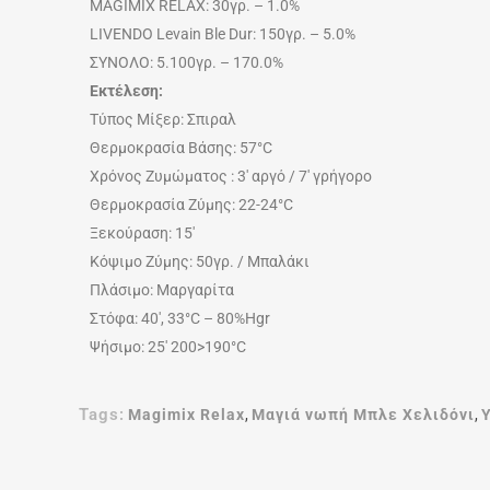
MAGIMIX RELAX: 30γρ. – 1.0%
LIVENDO Levain Ble Dur
: 150γρ. – 5.0%
ΣΥΝΟΛΟ: 5.100γρ. – 170.0%
Εκτέλεση:
Τύπος Μίξερ: Σπιραλ
Θερμοκρασία Βάσης: 57°C
Χρόνος Ζυμώματος : 3′ αργό / 7′ γρήγορο
Θερμοκρασία Ζύμης: 22-24°C
Ξεκούραση: 15′
Κόψιμο Ζύμης: 50γρ. / Μπαλάκι
Πλάσιμο: Μαργαρίτα
Στόφα: 40′, 33°C – 80%Ηgr
Ψήσιμο: 25′ 200>190°C
Tags:
Magimix Relax
,
Μαγιά νωπή Μπλε Χελιδόνι
,
Υ