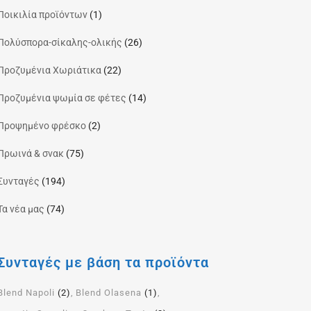
Ποικιλία προϊόντων
(1)
Πολύσπορα-σίκαλης-ολικής
(26)
Προζυμένια Χωριάτικα
(22)
Προζυμένια ψωμία σε φέτες
(14)
Προψημένο φρέσκο
(2)
Πρωινά & σνακ
(75)
Συνταγές
(194)
Τα νέα μας
(74)
Συνταγές με βάση τα προϊόντα
Blend Napoli
(2)
Blend Olasena
(1)