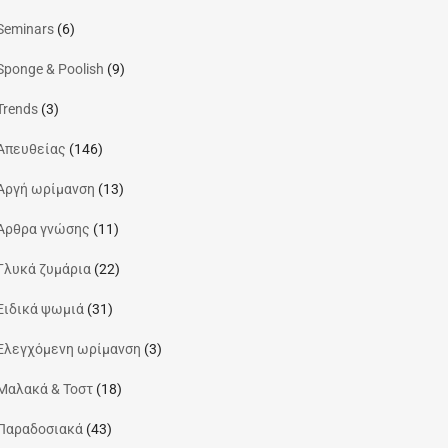
Seminars
(6)
Sponge & Poolish
(9)
Trends
(3)
Απευθείας
(146)
Αργή ωρίμανση
(13)
Άρθρα γνώσης
(11)
Γλυκά ζυμάρια
(22)
Ειδικά ψωμιά
(31)
Ελεγχόμενη ωρίμανση
(3)
Μαλακά & Τοστ
(18)
Παραδοσιακά
(43)