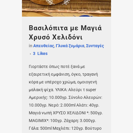
Βασιλόπιτα με Μαγιά
Χρυσό Χελιδόνι
in
Απευθείας
,
Γλυκά ζυμάρια
,
Συνταγές
3
Likes
Γιορτάστε όπως ποτέ ξανά με
εξαιρετική εμφάνιση, όγκο, τραγανή
κόρα με υπέροχο χρώμα, ομοιογενή
μαλακή ψίχα. ΥΛΙΚΑ: Αλεύρι τ super
Αμερικής: 10.000γρ. Σύνολο Αλευρών:
10.000γρ. Νερό: 2.000ml Αλάτι: 40γρ.
Μαγιά νωπή ΧΡΥΣΟ ΧΕΛΙΔΟΝΙ *: 500γρ.
MAGIMIX*: 100γρ. Ζάχαρη: 3.000γρ.
Γάλα: 500ml Μαχλέπι: 120γρ. Βούτυρο