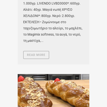
1.000γρ. LIVENDO LVBD3000*: 600γρ.
Αλάτι: 40γρ. Μαγιά νωπή ΧΡΥΣΟ
ΧΕΛΙΔΟΝΙ*: 800γρ. Νερό: 2.800γρ.
ΕΚΤΕΛΕΣΗ • Ζυμώνουμε στο
ταχυζυμωτήριο το αλεύρι, το μαχλέπι,
το Magimix softness, τα αυγά, το νερό,
τη μαστίχα,...
READ MORE