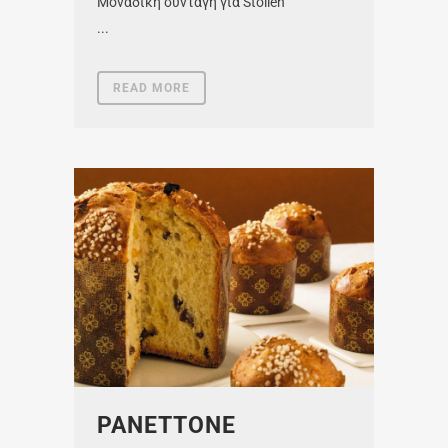
Μοναδική συνταγή για Stollen
...
READ MORE
PANETTONE