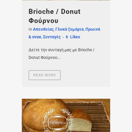
Brioche / Donut
Φούρνου
in
Απευθείας
,
Γλυκά ζυμάρια
,
Πρωινά
& σνακ
,
Συνταγές
6
Likes
Δείτε την συνταγή μας με Brioche /
Donut Φούρνου...
READ MORE