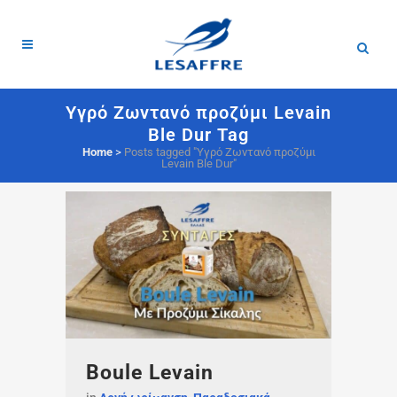
Υγρό Ζωντανό προζύμι Levain
Ble Dur Tag
Home
>
Posts tagged "Υγρό Ζωντανό προζύμι
Levain Ble Dur"
Boule Levain