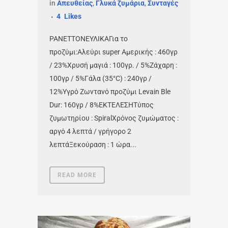
in
Απευθείας
,
Γλυκά ζυμάρια
,
Συνταγές
4
Likes
PANETTONEΥΛΙΚΑΓια το
προζύμι:Αλεύρι super Αμερικής : 460γρ
/ 23%Χρυσή μαγιά : 100γρ. / 5%Ζάχαρη :
100γρ / 5%Γάλα (35°C) : 240γρ /
12%Υγρό Ζωντανό προζύμι Levain Ble
Dur: 160γρ / 8%ΕΚΤΕΛΕΣΗΤύπος
ζυμωτηρίου : SpiralΧρόνος ζυμώματος :
αργό 4 λεπτά / γρήγορο 2
λεπτάΞεκούραση : 1 ώρα...
READ MORE