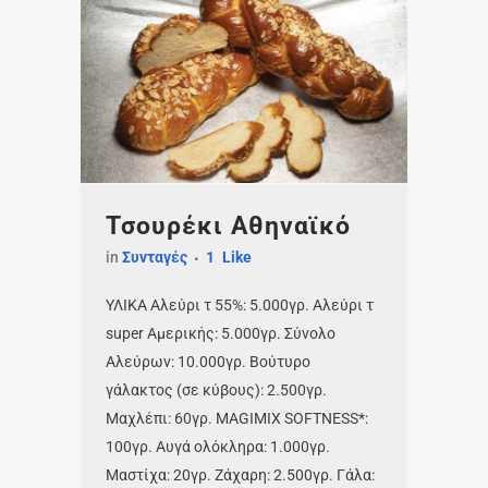
Τσουρέκι Αθηναϊκό
in
Συνταγές
1
Like
ΥΛΙΚΑ Αλεύρι τ 55%: 5.000γρ. Αλεύρι τ
super Αμερικής: 5.000γρ. Σύνολο
Αλεύρων: 10.000γρ. Βούτυρο
γάλακτος (σε κύβους): 2.500γρ.
Μαχλέπι: 60γρ. MAGIMIX SOFTNESS*:
100γρ. Αυγά ολόκληρα: 1.000γρ.
Μαστίχα: 20γρ. Ζάχαρη: 2.500γρ. Γάλα: