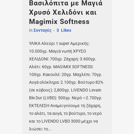
Βασιλόπιτα με Μαγιά
Χρυσό Χελιδόνι και
Magimix Softness
in
Συνταγές
3
Likes
ΥΛΙΚΑ Αλεύρι τ super Αμερικής:
10.000γρ. Μαγιά νωπή ΧΡΥΣΟ
ΧΕΛΙΔΟΝΙ: 700γρ. Ζάχαρη: 3.600γρ.
Αλάτι: 60γρ. MAGIMIX SOFTNESS:
100γρ. Κακουλέ: 20γρ. Μαχλέπι: 70γρ.
Αυγά ολόκληρα: 2.100γρ. Βούτυρο 82%
(σε κύβους): 2,800γρ. LIVENDO Levain
Ble Dur (LVBD): 500γρ. Νερό ~2.700γρ.
ΕΚΤΕΛΕΣΗ Αναμειγνύουμε τη ζάχαρη,
το αλάτι, τα αυγά, το βούτυρο, το νερό
και το LIVENDO LVBD 3000 μέχρι να
λιώσει το...