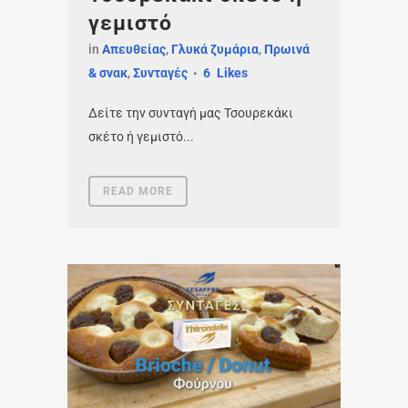
γεμιστό
in
Απευθείας
,
Γλυκά ζυμάρια
,
Πρωινά
& σνακ
,
Συνταγές
6
Likes
Δείτε την συνταγή μας Τσουρεκάκι
σκέτο ή γεμιστό...
READ MORE