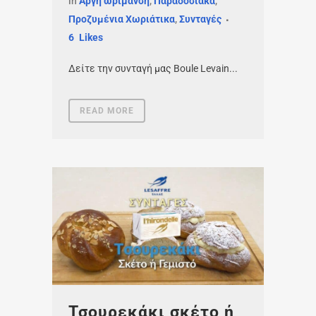
in
Αργή ωρίμανση
,
Παραδοσιακά
,
Προζυμένια Χωριάτικα
,
Συνταγές
6
Likes
Δείτε την συνταγή μας Boule Levain...
READ MORE
Τσουρεκάκι σκέτο ή