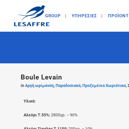
GROUP
ΥΠΗΡΕΣΙΕΣ
ΠΡΟΪΟΝΤ
Boule Levain
in
Αργή ωρίμανση
,
Παραδοσιακά
,
Προζυμένια Χωριάτικα
,
Υλικά:
Αλεύρι Τ.55%:
2800γρ. – 90%
Αλεύρι Σίκαλης Τ.1150:
200γρ. – 10%