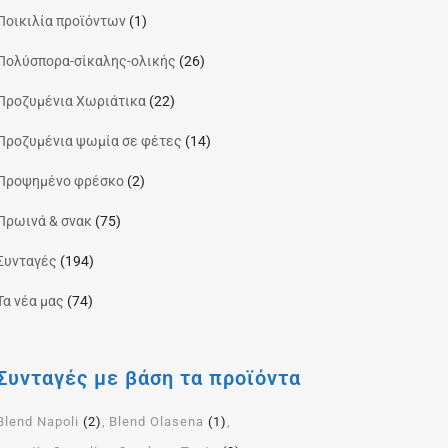
Ποικιλία προϊόντων
(1)
Πολύσπορα-σίκαλης-ολικής
(26)
Προζυμένια Χωριάτικα
(22)
Προζυμένια ψωμία σε φέτες
(14)
Προψημένο φρέσκο
(2)
Πρωινά & σνακ
(75)
Συνταγές
(194)
Τα νέα μας
(74)
Συνταγές με βάση τα προϊόντα
Blend Napoli
(2)
Blend Olasena
(1)