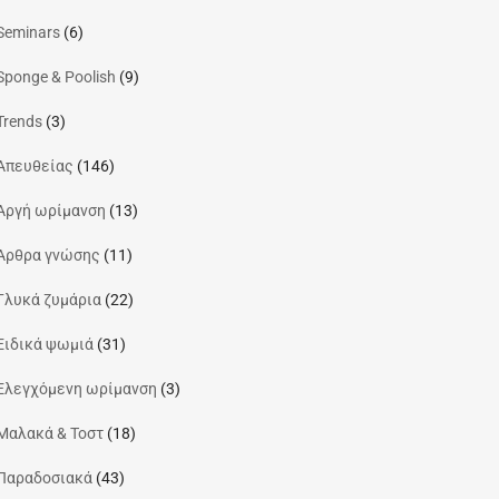
Seminars
(6)
Sponge & Poolish
(9)
Trends
(3)
Απευθείας
(146)
Αργή ωρίμανση
(13)
Άρθρα γνώσης
(11)
Γλυκά ζυμάρια
(22)
Ειδικά ψωμιά
(31)
Ελεγχόμενη ωρίμανση
(3)
Μαλακά & Τοστ
(18)
Παραδοσιακά
(43)