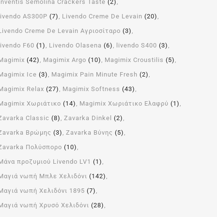
Inventis Semolina Crackers Taste
(2)
livendo AS300P
(7)
Livendo Creme De Levain
(20)
Livendo Creme De Levain Αγριοσίταρο
(3)
livendo F60
(1)
Livendo Olasena
(6)
livendo S400
(3)
Magimix
(42)
Magimix Argo
(10)
Magimix Croustilis
(5)
Magimix Ice
(3)
Magimix Pain Minute Fresh
(2)
Magimix Relax
(27)
Magimix Softness
(43)
Magimix Χωριάτικο
(14)
Magimix Χωριάτικο Ελαφρύ
(1)
Zavarka Classic
(8)
Zavarka Dinkel
(2)
Zavarka Βρώμης
(3)
Zavarka Βύνης
(5)
Zavarka Πολύσπορο
(10)
Μάνα προζυμιού Livendo LV1
(1)
Μαγιά νωπή Μπλε Χελιδόνι
(142)
Μαγιά νωπή Χελιδόνι 1895
(7)
Μαγιά νωπή Χρυσό Χελιδόνι
(28)