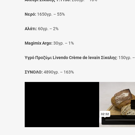
Νερό:
1650γρ. – 55%
Αλάτι:
60γρ. – 2%
Magimix Argo:
30γρ. – 1%
Υγρό Προζύμι Livendo Crème de levain Σίκαλης
: 150γρ. 
ΣΥΝΟΛΟ:
4890γρ. – 163%