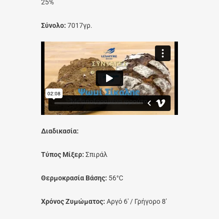
25%
Σύνολο:
7017γρ.
Διαδικασία:
Τύπος Μίξερ:
Σπιράλ
Θερμοκρασία Βάσης:
56°C
Χρόνος Ζυμώματος:
Αργό 6′ / Γρήγορο 8′