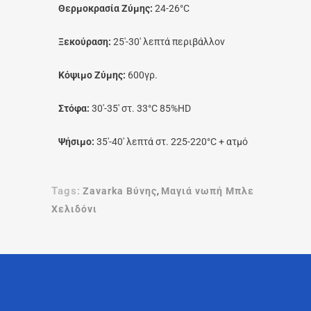
Θερμοκρασία Ζύμης:
24-26°C
Ξεκούραση:
25′-30′ λεπτά περιβάλλον
Κόψιμο Ζύμης:
600γρ.
Στόφα:
30′-35′ στ. 33°C 85%HD
Ψήσιμο:
35′-40′ λεπτά στ. 225-220°C + ατμό
Tags:
Zavarka Βύνης
,
Μαγιά νωπή Μπλε
Χελιδόνι