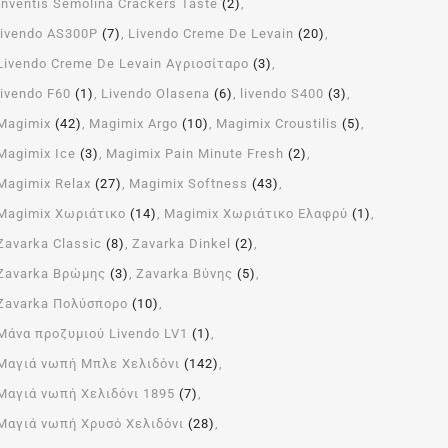
Inventis Semolina Crackers Taste
(2)
livendo AS300P
(7)
Livendo Creme De Levain
(20)
Livendo Creme De Levain Αγριοσίταρο
(3)
livendo F60
(1)
Livendo Olasena
(6)
livendo S400
(3)
Magimix
(42)
Magimix Argo
(10)
Magimix Croustilis
(5)
Magimix Ice
(3)
Magimix Pain Minute Fresh
(2)
Magimix Relax
(27)
Magimix Softness
(43)
Magimix Χωριάτικο
(14)
Magimix Χωριάτικο Ελαφρύ
(1)
Zavarka Classic
(8)
Zavarka Dinkel
(2)
Zavarka Βρώμης
(3)
Zavarka Βύνης
(5)
Zavarka Πολύσπορο
(10)
Μάνα προζυμιού Livendo LV1
(1)
Μαγιά νωπή Μπλε Χελιδόνι
(142)
Μαγιά νωπή Χελιδόνι 1895
(7)
Μαγιά νωπή Χρυσό Χελιδόνι
(28)