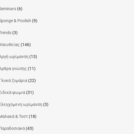
Seminars
(6)
Sponge & Poolish
(9)
Trends
(3)
Απευθείας
(146)
Αργή ωρίμανση
(13)
Άρθρα γνώσης
(11)
Γλυκά ζυμάρια
(22)
Ειδικά ψωμιά
(31)
Ελεγχόμενη ωρίμανση
(3)
Μαλακά & Τοστ
(18)
Παραδοσιακά
(43)