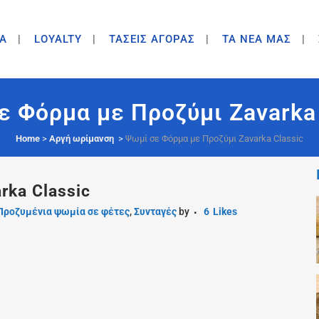
A
LOYALTY
ΤΑΣΕΙΣ ΑΓΟΡΑΣ
ΤΑ ΝΕΑ ΜΑΣ
ε Φόρμα με Προζύμι Zavarka 
Home
>
Αργή ωρίμανση
>
Ψωμί σε Φόρμα με Προζύμι Zavarka Classic
rka Classic
Προζυμένια ψωμία σε φέτες
,
Συνταγές
by
6
Likes