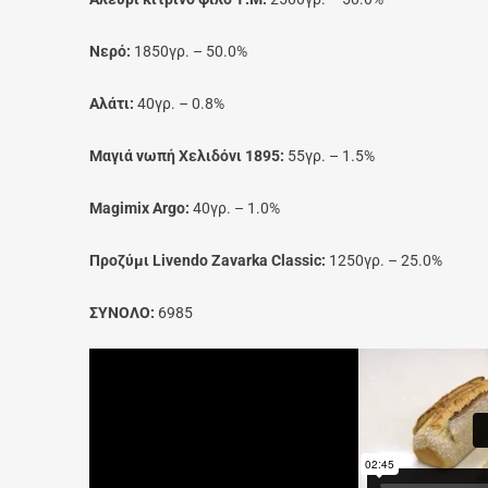
Νερό:
1850γρ. – 50.0%
Αλάτι:
40γρ. – 0.8%
Μαγιά νωπή Χελιδόνι 1895:
55γρ. – 1.5%
Magimix Argo:
40γρ. – 1.0%
Προζύμι Livendo Zavarka Classic:
1250γρ. – 25.0%
ΣΥΝΟΛΟ:
6985