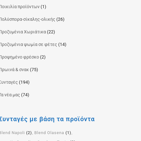
Ποικιλία προϊόντων
(1)
Πολύσπορα-σίκαλης-ολικής
(26)
Προζυμένια Χωριάτικα
(22)
Προζυμένια ψωμία σε φέτες
(14)
Προψημένο φρέσκο
(2)
Πρωινά & σνακ
(75)
Συνταγές
(194)
Τα νέα μας
(74)
Συνταγές με βάση τα προϊόντα
Blend Napoli
(2)
Blend Olasena
(1)