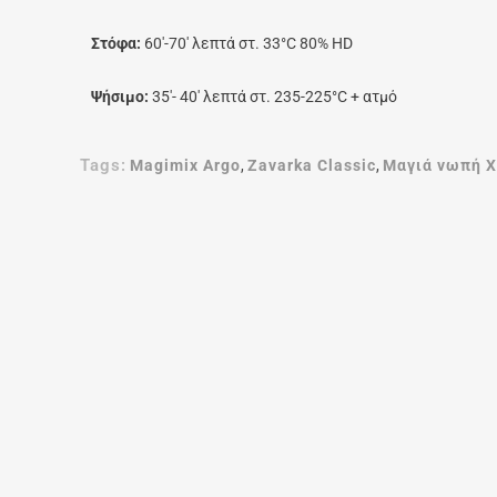
Στόφα:
60′-70′ λεπτά στ. 33°C 80% HD
Ψήσιμο:
35′- 40′ λεπτά στ. 235-225°C + ατμό
Tags:
Magimix Argo
,
Zavarka Classic
,
Μαγιά νωπή Χ