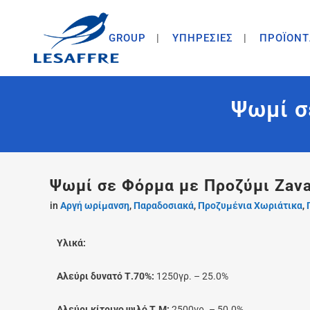
GROUP
ΥΠΗΡΕΣΙΕΣ
ΠΡΟΪΟΝΤ
Ψωμί σ
Ψωμί σε Φόρμα με Προζύμι Zava
in
Αργή ωρίμανση
,
Παραδοσιακά
,
Προζυμένια Χωριάτικα
,
Υλικά:
Αλεύρι δυνατό Τ.70%:
1250γρ. – 25.0%
Αλεύρι κίτρινο ψιλό Τ.Μ:
2500γρ. – 50.0%