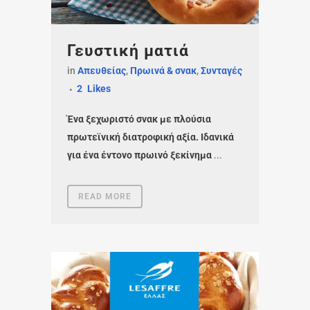
Γευστική ματιά
in
Απευθείας
,
Πρωινά & σνακ
,
Συνταγές
2
Likes
Ένα ξεχωριστό σνακ με πλούσια
πρωτεϊνική διατροφική αξία. Ιδανικά
για ένα έντονο πρωινό ξεκίνημα
...
READ MORE