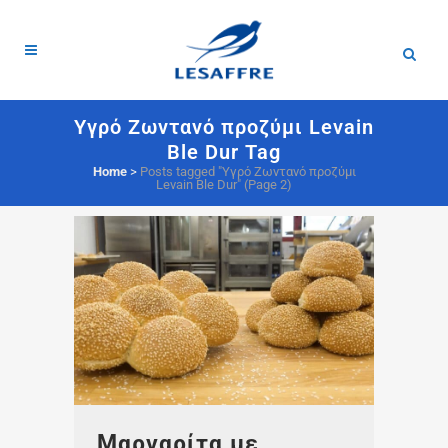
Υγρό Ζωντανό προζύμι Levain
Ble Dur Tag
Home
>
Posts tagged "Υγρό Ζωντανό προζύμι
Levain Ble Dur"
(Page 2)
Μαργαρίτα με