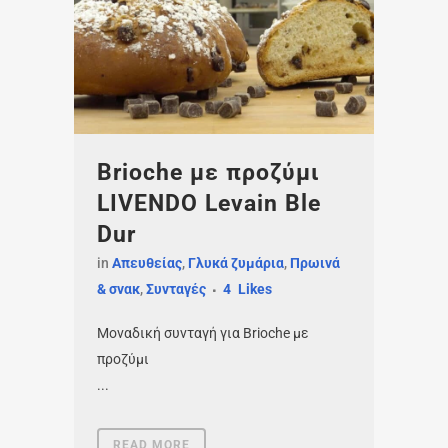
Brioche με προζύμι
LIVENDO Levain Ble
Dur
in
Απευθείας
,
Γλυκά ζυμάρια
,
Πρωινά
& σνακ
,
Συνταγές
4
Likes
Μοναδική συνταγή για Brioche με
προζύμι
...
READ MORE