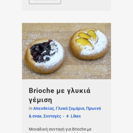
Βrioche με γλυκιά
γέμιση
in
Απευθείας
,
Γλυκά ζυμάρια
,
Πρωινά
& σνακ
,
Συνταγές
4
Likes
Μοναδική συνταγή για Βrioche με