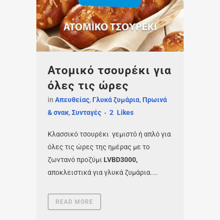
Ατομικό τσουρέκι για
όλες τις ώρες
in
Απευθείας
,
Γλυκά ζυμάρια
,
Πρωινά
& σνακ
,
Συνταγές
2
Likes
Κλασσικό τσουρέκι γεμιστό ή απλό για
όλες τις ώρες της ημέρας με το
ζωντανό προζύμι
LVBD
3000,
αποκλειστικά για γλυκά ζυμάρια....
READ MORE