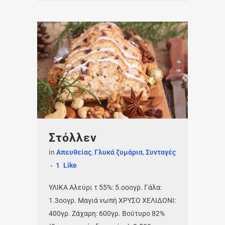
Στόλλεν
in
Απευθείας
,
Γλυκά ζυμάρια
,
Συνταγές
1
Like
ΥΛΙΚΑ Αλεύρι τ 55%: 5.οοογρ. Γάλα:
1.3οογρ. Μαγιά νωπή ΧΡΥΣΟ ΧΕΛΙΔΟΝΙ:
400γρ. Ζάχαρη: 600γρ. Βούτυρο 82%