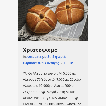
Χριστόψωμο
in
Απευθείας
,
Ειδικά ψωμιά
,
Παραδοσιακά
,
Συνταγές
1
Like
ΥΛΙΚΑ Αλεύρι κίτρινο τ Μ: 5.000γρ.
Αλεύρι τ 70% δυνατό: 5.000γρ. Σύνολο
Αλεύρων: 10.000γρ. Αλάτι: 200γρ.
Ζάχαρη: 300γρ. Μαγιά νωπή ΜΠΛΕ
ΧΕΛΙΔΟΝΙ*: 100γρ. MAGIMIX*: 100γρ.
LIVENDO LVBD3000: 800γρ. Γλυκάνισο