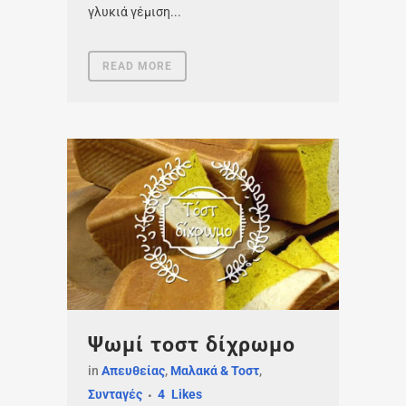
γλυκιά γέμιση...
READ MORE
Ψωμί τοστ δίχρωμο
in
Απευθείας
,
Μαλακά & Τοστ
,
Συνταγές
4
Likes