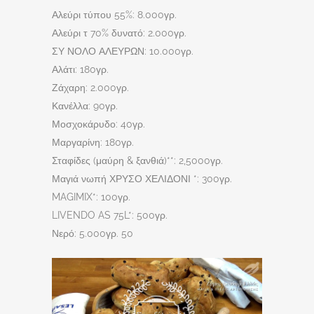
Αλεύρι τύπου 55%: 8.000γρ.
Αλεύρι τ 70% δυνατό: 2.000γρ.
ΣΥ ΝΟΛΟ ΑΛΕΥΡΩΝ: 10.000γρ.
Αλάτι: 180γρ.
Ζάχαρη: 2.000γρ.
Κανέλλα: 90γρ.
Μοσχοκάρυδο: 40γρ.
Μαργαρίνη: 180γρ.
Σταφίδες (μαύρη & ξανθιά)**: 2,5000γρ.
Μαγιά νωπή ΧΡΥΣΟ ΧΕΛΙΔΟΝΙ *: 300γρ.
MAGIMIX*: 100γρ.
LIVENDO AS 75L*: 500γρ.
Νερό: 5.000γρ. 50
Video
Player