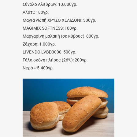
Σύνολο Αλεύρων: 10.000γρ.
Αλάτι: 180γρ.
Μαγιά νωπή ΧΡΥΣΟ ΧΕΛΙΔΟΝΙ: 300γρ.
MAGIMIX SOFTNESS: 100γρ.
Μαργαρίνη μαλακή (σε κύβους): 800γρ.
Ζάχαρη: 1.000γρ.
LIVENDO LVBD3000: 500γρ.
Γάλα σκόνη πλήρες (26%): 200γρ.
Νερό ~5.400γρ.