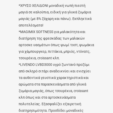
*ΧΡΥΣΟ ΧΕΛΙΔΟΝΙ μοναδική νωπή πιεστή
μαγιά σε καλούπια, ειδική για γλυκά ζυμάρια
μαγιάς (με 8% ζάχαρη και πάνω). Εκπληκτικά
αποτελέσματα!
*MAGIMIX SOFTNESS για μαλακότητα και
διατήρηση της φρεσκάδας των μαλακών
αρτοσκε υασμάτων όπως ψωμί τοστ, ψωμάκια
για χάμπουργκερ, πιττάκια, μπριός, ντόνατς,
τσουρέκια, croissant κλπ.
*LIVENDO LVBD3000 υγρό ζωντανό προζύμι
από σκληρό σιτάρι αναδεικνύει και ενισχύει
τα αυθεντικά γευστικά χαρακτηριστικά και
αρώματα στα παρασκευάσματα από γλυκά
ζυμάρια μαγιάς, όπως τσουρέκια, croissant
κλπ όπως και στα αρτοσκευάσματα
πολυτελείας. Εξασφαλίζει εξαιρετική
διατηρησιμότητα. Προσδίδει μοναδικές