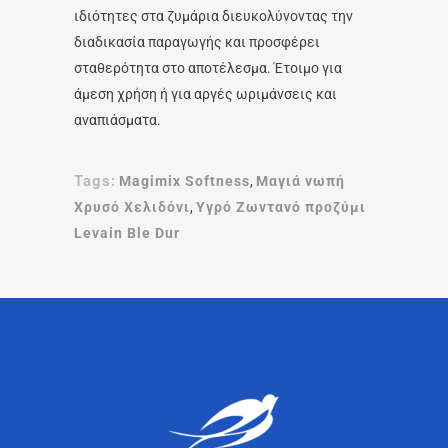
ιδιότητες στα ζυμάρια διευκολύνοντας την
διαδικασία παραγωγής και προσφέρει
σταθερότητα στο αποτέλεσμα. Έτοιμο για
άμεση χρήση ή για αργές ωριμάνσεις και
αναπιάσματα.
Tags:
Magimix Softness
,
Μαγιά νωπή
Χρυσό Χελιδόνι
,
Υγρό Ζωντανό προζύμι
Levain Ble Dur