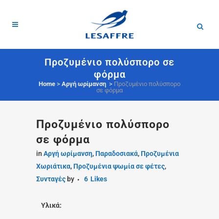
Προζυμένιο πολύσπορο σε
φόρμα
Home
>
Αργή ωρίμανση
>
Προζυμένιο πολύσπορο
σε φόρμα
Προζυμένιο πολύσπορο
σε φόρμα
in
Αργή ωρίμανση
,
Παραδοσιακά
,
Προζυμένια
Χωριάτικα
,
Προζυμένια ψωμία σε φέτες
,
Συνταγές
by
6
Likes
Υλικά: