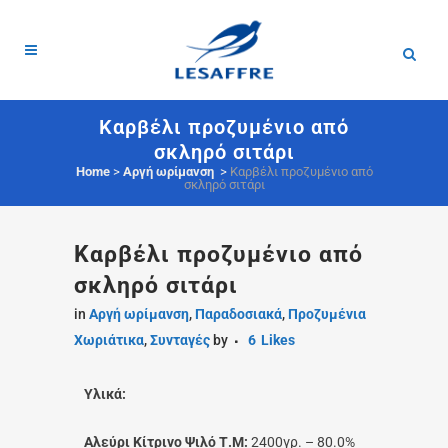
Καρβέλι προζυμένιο από
σκληρό σιτάρι
Home
>
Αργή ωρίμανση
>
Καρβέλι προζυμένιο από
σκληρό σιτάρι
Καρβέλι προζυμένιο από
σκληρό σιτάρι
in
Αργή ωρίμανση
,
Παραδοσιακά
,
Προζυμένια
Χωριάτικα
,
Συνταγές
by
6
Likes
Υλικά:
Αλεύρι Κίτρινο Ψιλό Τ.Μ:
2400γρ. – 80.0%