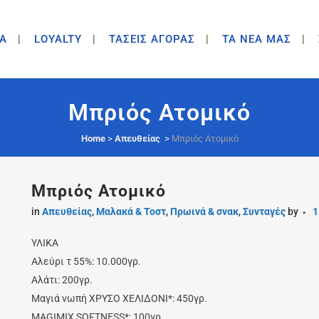
A
LOYALTY
ΤΑΣΕΙΣ ΑΓΟΡΑΣ
ΤΑ ΝΕΑ ΜΑΣ
Μπριός Ατομικό
Home
>
Απευθείας
>
Μπριός Ατομικό
Μπριός Ατομικό
in
Απευθείας
,
Μαλακά & Τοστ
,
Πρωινά & σνακ
,
Συνταγές
by
1
ΥΛΙΚΑ
Αλεύρι τ 55%: 10.000γρ.
Αλάτι: 200γρ.
Μαγιά νωπή ΧΡΥΣΟ ΧΕΛΙΔΟΝΙ*: 450γρ.
MAGIMIX SOFTNESS*: 100γρ.