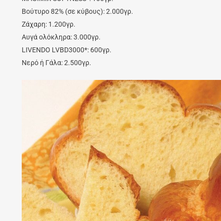
Βούτυρο 82% (σε κύβους): 2.000γρ.
Ζάχαρη: 1.200γρ.
Αυγά ολόκληρα: 3.000γρ.
LIVENDO LVBD3000*: 600γρ.
Νερό ή Γάλα: 2.500γρ.