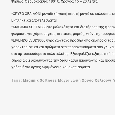
Ψήσιμο: Θερμοκρασία: 180° C, Χρόνος: 15 – 20 λεπτά.
*ΧΡΥΣΟ ΧΕΛΙΔΟΝΙ μοναδική νωπή πιεστή μαγιά σε καλούπια, ει
Εκπληκτικά αποτελέσματα!
*MAGIMIX SOFTNESS για μαλακότητα και διατήρηση της φρεσ
ψωμάκια για χάμπουργκερ, πιττάκια, μπριός, ντόνατς, τσουρέκι
*LIVENDO LVBD3000 υγρό ζωντανό προζύμι από σκληρό σιτάρι 
χαρακτηριστικά και αρώματα στα παρασκευάσματα από γλυκά ζ
στα αρτοσκευάσματα πολυτελείας. Εξασφαλίζει εξαιρετική δι
ζυμάρια διευκολύνοντας την διαδικασία παραγωγής και προσφ
χρήση ή για αργές ωριμάνσεις και αναπιάσματα.
Tags:
Magimix Softness
,
Μαγιά νωπή Χρυσό Χελιδόνι
,