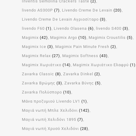
Inventis Semolina Crackers Taste
(2)
livendo AS300P
(7)
Livendo Creme De Levain
(20)
Livendo Creme De Levain Αγριοσίταρο
(3)
livendo F60
(1)
Livendo Olasena
(6)
livendo S400
(3)
Magimix
(42)
Magimix Argo
(10)
Magimix Croustilis
(5)
Magimix Ice
(3)
Magimix Pain Minute Fresh
(2)
Magimix Relax
(27)
Magimix Softness
(43)
Magimix Χωριάτικο
(14)
Magimix Χωριάτικο Ελαφρύ
(1)
Zavarka Classic
(8)
Zavarka Dinkel
(2)
Zavarka Βρώμης
(3)
Zavarka Βύνης
(5)
Zavarka Πολύσπορο
(10)
Μάνα προζυμιού Livendo LV1
(1)
Μαγιά νωπή Μπλε Χελιδόνι
(142)
Μαγιά νωπή Χελιδόνι 1895
(7)
Μαγιά νωπή Χρυσό Χελιδόνι
(28)