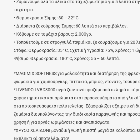
• Ζυμώνουμε όλα τα υλικά στο ταχυζυμωτήριο για 5 λεπτά στη
ταχύτητα.
• Θερμοκρασία ζύμης: 30 – 32° C
• Διάρκεια ξεκούρασης ζύμης: 60 λεπτά στο περιβάλλον.
• Κόβουμε σε τεμάχια βάρους: 2.000γρ.
• Τοποθετούμε σε στρογγυλά ταψιά και ξεκουράζουμε για 20 λ
Στόφα: Θερμοκρασία: 35° C, Σχετική Υγρασία: 75%, Χρόνος: 1 ώ
Ψήσιμο: Θερμοκρασία: 180° C, Χρόνος: 55 – 60 λεπτά.
*MAGIMIX SOFTNESS για μαλακότητα και διατήρηση της φρεσ
ψωμάκια για χάμπουργκερ, πιττάκια, μπριός, ντόνατς, τσουρέκι
*LIVENDO LVBD3000 υγρό ζωντανό προζύμι από σκληρό σιτάρι 
χαρακτηριστικά και αρώματα στα παρασκευάσματα από γλυκά ζ
στα αρτοσκευάσματα πολυτελείας. Εξασφαλίζει εξαιρετική δι
ζυμάρια διευκολύνοντας την διαδικασία παραγωγής και προσφ
χρήση ή για αργές ωριμάνσεις και αναπιάσματα.
*ΧΡΥΣΟ ΧΕΛΙΔΟΝΙ μοναδική νωπή πιεστή μαγιά σε καλούπια, ει
Εκπληκτικά αποτελέσματα!