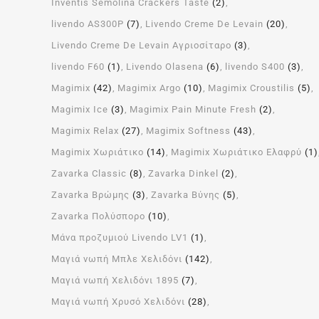
Inventis Semolina Crackers Taste
(2)
livendo AS300P
(7)
Livendo Creme De Levain
(20)
Livendo Creme De Levain Αγριοσίταρο
(3)
livendo F60
(1)
Livendo Olasena
(6)
livendo S400
(3)
Magimix
(42)
Magimix Argo
(10)
Magimix Croustilis
(5)
Magimix Ice
(3)
Magimix Pain Minute Fresh
(2)
Magimix Relax
(27)
Magimix Softness
(43)
Magimix Χωριάτικο
(14)
Magimix Χωριάτικο Ελαφρύ
(1)
Zavarka Classic
(8)
Zavarka Dinkel
(2)
Zavarka Βρώμης
(3)
Zavarka Βύνης
(5)
Zavarka Πολύσπορο
(10)
Μάνα προζυμιού Livendo LV1
(1)
Μαγιά νωπή Μπλε Χελιδόνι
(142)
Μαγιά νωπή Χελιδόνι 1895
(7)
Μαγιά νωπή Χρυσό Χελιδόνι
(28)