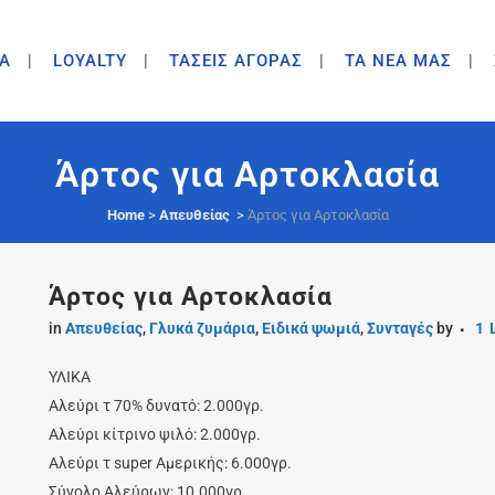
A
LOYALTY
ΤΑΣΕΙΣ ΑΓΟΡΑΣ
ΤΑ ΝΕΑ ΜΑΣ
Άρτος για Αρτοκλασία
Home
>
Απευθείας
>
Άρτος για Αρτοκλασία
Άρτος για Αρτοκλασία
in
Απευθείας
,
Γλυκά ζυμάρια
,
Ειδικά ψωμιά
,
Συνταγές
by
1
ΥΛΙΚΑ
Αλεύρι τ 70% δυνατό: 2.000γρ.
Αλεύρι κίτρινο ψιλό: 2.000γρ.
Αλεύρι τ super Αμερικής: 6.000γρ.
Σύνολο Αλεύρων: 10.000γρ.