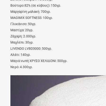
Βούτυρο 82% (σε κύβους): 150γρ.
Μαργαρίνη μαλακή: 700γρ.
MAGIMIX SOFTNESS: 100γρ.
Γλυκάνισο: 50γρ.
Μαστίχα: 20γρ.
Ζάχαρη: 2.000γρ.
Μαχλέπι: 30γρ.
LIVENDO LVBD3000: 500γρ.
Αλάτι: 140γρ.
Μαγιά νωπή ΧΡΥΣΟ ΧΕΛΙΔΟΝΙ: 500γρ.
Νερό: 4.300γρ.