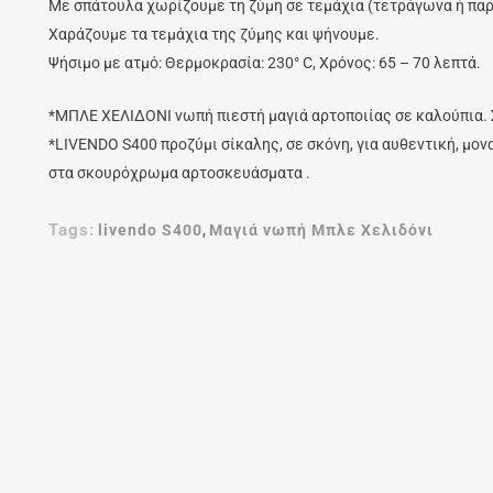
Με σπάτουλα χωρίζουμε τη ζύμη σε τεμάχια (τετράγωνα ή παρ
Χαράζουμε τα τεμάχια της ζύμης και ψήνουμε.
Ψήσιμο με ατμό: Θερμοκρασία: 230° C, Χρόνος: 65 – 70 λεπτά.
*ΜΠΛΕ ΧΕΛΙΔΟΝΙ νωπή πιεστή μαγιά αρτοποιίας σε καλούπια. 
*LIVENDO S400 προζύμι σίκαλης, σε σκόνη, για αυθεντική, μον
στα σκουρόχρωμα αρτοσκευάσματα .
Tags:
livendo S400
,
Μαγιά νωπή Μπλε Χελιδόνι