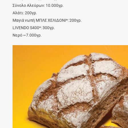
Σύνολο Αλεύρων: 10.000γρ.
Αλάτι: 200γρ.
Μαγιά νωπή ΜΠΛΕ ΧΕΛΙΔΟΝΙ*: 200γρ.
LIVENDO S400*: 300γρ.
Νερό ~7.000γρ.