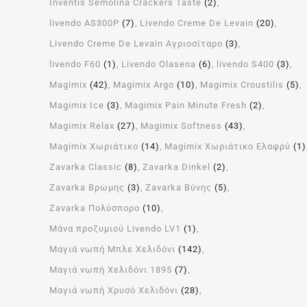
Inventis Semolina Crackers Taste
(2)
livendo AS300P
(7)
Livendo Creme De Levain
(20)
Livendo Creme De Levain Αγριοσίταρο
(3)
livendo F60
(1)
Livendo Olasena
(6)
livendo S400
(3)
Magimix
(42)
Magimix Argo
(10)
Magimix Croustilis
(5)
Magimix Ice
(3)
Magimix Pain Minute Fresh
(2)
Magimix Relax
(27)
Magimix Softness
(43)
Magimix Χωριάτικο
(14)
Magimix Χωριάτικο Ελαφρύ
(1)
Zavarka Classic
(8)
Zavarka Dinkel
(2)
Zavarka Βρώμης
(3)
Zavarka Βύνης
(5)
Zavarka Πολύσπορο
(10)
Μάνα προζυμιού Livendo LV1
(1)
Μαγιά νωπή Μπλε Χελιδόνι
(142)
Μαγιά νωπή Χελιδόνι 1895
(7)
Μαγιά νωπή Χρυσό Χελιδόνι
(28)