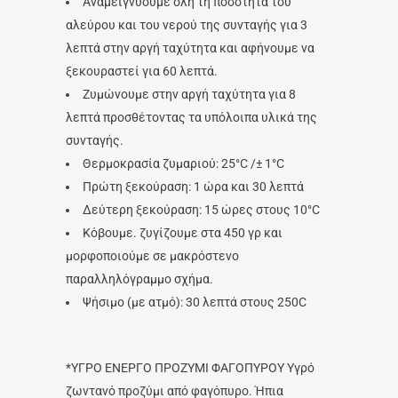
Αναμειγνύουμε όλη τη ποσότητα του
αλεύρου και του νερού της συνταγής για 3
λεπτά στην αργή ταχύτητα και αφήνουμε να
ξεκουραστεί για 60 λεπτά.
Ζυμώνουμε στην αργή ταχύτητα για 8
λεπτά προσθέτοντας τα υπόλοιπα υλικά της
συνταγής.
Θερμοκρασία ζυμαριού: 25°C /± 1°C
Πρώτη ξεκούραση: 1 ώρα και 30 λεπτά
Δεύτερη ξεκούραση: 15 ώρες στους 10°C
Kόβουμε. ζυγίζουμε στα 450 γρ και
μορφοποιούμε σε μακρόστενο
παραλληλόγραμμο σχήμα.
Ψήσιμο (με ατμό): 30 λεπτά στους 250C
*ΥΓΡΟ ΕΝΕΡΓΟ ΠΡΟΖΥΜΙ ΦΑΓΟΠΥΡΟΥ Υγρό
ζωντανό προζύμι από φαγόπυρο. Ήπια