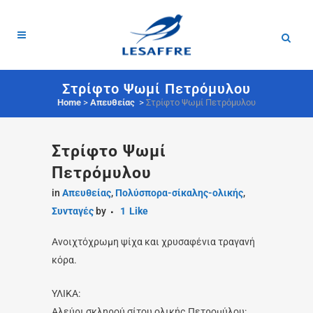
Στρίφτο Ψωμί Πετρόμυλου
Home
>
Απευθείας
>
Στρίφτο Ψωμί Πετρόμυλου
Στρίφτο Ψωμί
Πετρόμυλου
in
Απευθείας
,
Πολύσπορα-σίκαλης-ολικής
,
Συνταγές
by
1
Like
Ανοιχτόχρωμη ψίχα και χρυσαφένια τραγανή
κόρα.
ΥΛΙΚΑ:
Αλεύρι σκληρού σίτου ολικής Πετρομύλου: