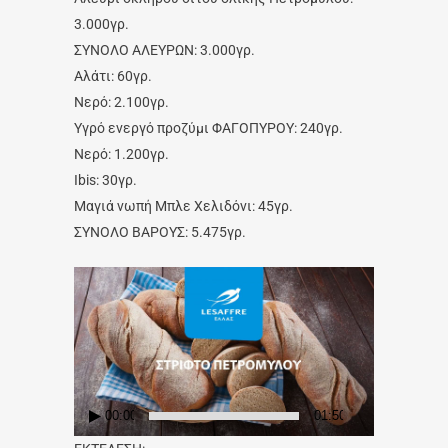
3.000γρ.
ΣΥΝΟΛΟ ΑΛΕΥΡΩΝ: 3.000γρ.
Αλάτι: 60γρ.
Νερό: 2.100γρ.
Υγρό ενεργό προζύμι ΦΑΓΟΠΥΡΟΥ: 240γρ.
Νερό: 1.200γρ.
Ibis: 30γρ.
Μαγιά νωπή Μπλε Χελιδόνι: 45γρ.
ΣΥΝΟΛΟ ΒΑΡΟΥΣ: 5.475γρ.
Video
Player
00:00
01:50