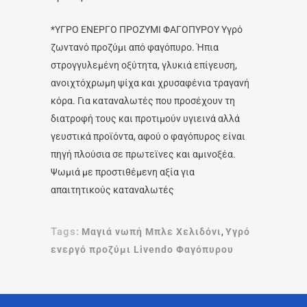
*ΥΓΡΟ ΕΝΕΡΓΟ ΠΡΟΖΥΜΙ ΦΑΓΟΠΥΡΟΥ Υγρό
ζωντανό προζύμι από φαγόπυρο. Ήπια
στρογγυλεμένη οξύτητα, γλυκιά επίγευση,
ανοιχτόχρωμη ψίχα και χρυσαφένια τραγανή
κόρα. Για καταναλωτές που προσέχουν τη
διατροφή τους και προτιμούν υγιεινά αλλά
γευστικά προϊόντα, αφού ο φαγόπυρος είναι
πηγή πλούσια σε πρωτεϊνες και αμινοξέα.
Ψωμιά με προστιθέμενη αξία για
απαιτητικούς καταναλωτές
Tags:
Μαγιά νωπή Μπλε Χελιδόνι
,
Υγρό
ενεργό προζύμι Livendo Φαγόπυρου