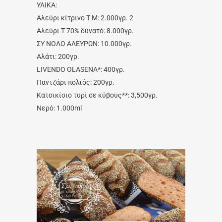
ΥΛΙΚΑ:
Αλεύρι κίτρινο Τ Μ: 2.000γρ. 2
Αλεύρι Τ 70% δυνατό: 8.000γρ.
ΣΥ ΝΟΛΟ ΑΛΕΥΡΩΝ: 10.000γρ.
Αλάτι: 200γρ.
LIVENDO OLASENA*: 400γρ.
Παντζάρι πολτός: 200γρ.
Κατσικίσιο τυρί σε κύβους**: 3,500γρ.
Νερό: 1.000ml
Video
Player