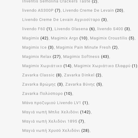
Inventis Semolina Crackers Taste
(2)
livendo AS300P
(7)
Livendo Creme De Levain
(20)
Livendo Creme De Levain Αγριοσίταρο
(3)
livendo F60
(1)
Livendo Olasena
(6)
livendo S400
(3)
Magimix
(42)
Magimix Argo
(10)
Magimix Croustilis
(5)
Magimix Ice
(3)
Magimix Pain Minute Fresh
(2)
Magimix Relax
(27)
Magimix Softness
(43)
Magimix Χωριάτικο
(14)
Magimix Χωριάτικο Ελαφρύ
(1)
Zavarka Classic
(8)
Zavarka Dinkel
(2)
Zavarka Βρώμης
(3)
Zavarka Βύνης
(5)
Zavarka Πολύσπορο
(10)
Μάνα προζυμιού Livendo LV1
(1)
Μαγιά νωπή Μπλε Χελιδόνι
(142)
Μαγιά νωπή Χελιδόνι 1895
(7)
Μαγιά νωπή Χρυσό Χελιδόνι
(28)