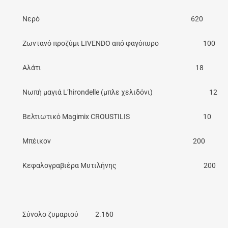
Νερό 620 6
Ζωντανό προζύμι LIVENDO από φαγόπυρο 1
Αλάτι 18 1,
Νωπή μαγιά L’hirondelle (μπλε χελιδόνι) 1
Βελτιωτικό Magimix CROUSTILIS 1
Μπέικον 200 2
Κεφαλογραβιέρα Μυτιλήνης 200
Σύνολο ζυμαριού 2.160