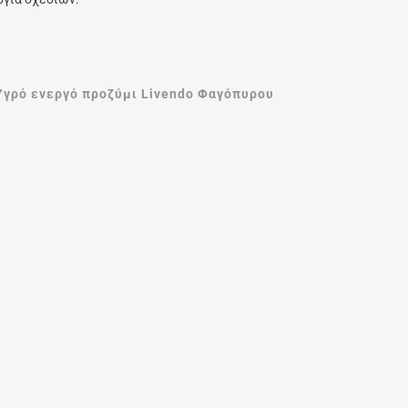
Υγρό ενεργό προζύμι Livendo Φαγόπυρου