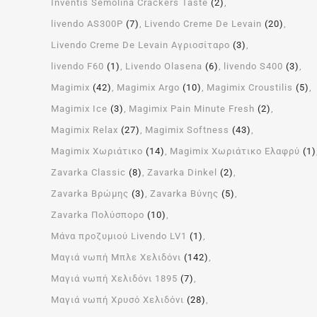
Inventis Semolina Crackers Taste
(2)
livendo AS300P
(7)
Livendo Creme De Levain
(20)
Livendo Creme De Levain Αγριοσίταρο
(3)
livendo F60
(1)
Livendo Olasena
(6)
livendo S400
(3)
Magimix
(42)
Magimix Argo
(10)
Magimix Croustilis
(5)
Magimix Ice
(3)
Magimix Pain Minute Fresh
(2)
Magimix Relax
(27)
Magimix Softness
(43)
Magimix Χωριάτικο
(14)
Magimix Χωριάτικο Ελαφρύ
(1)
Zavarka Classic
(8)
Zavarka Dinkel
(2)
Zavarka Βρώμης
(3)
Zavarka Βύνης
(5)
Zavarka Πολύσπορο
(10)
Μάνα προζυμιού Livendo LV1
(1)
Μαγιά νωπή Μπλε Χελιδόνι
(142)
Μαγιά νωπή Χελιδόνι 1895
(7)
Μαγιά νωπή Χρυσό Χελιδόνι
(28)