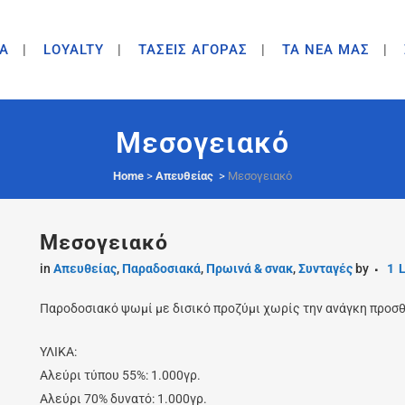
A
LOYALTY
ΤΑΣΕΙΣ ΑΓΟΡΑΣ
ΤΑ ΝΕΑ ΜΑΣ
Μεσογειακό
Home
>
Απευθείας
>
Μεσογειακό
Μεσογειακό
in
Απευθείας
,
Παραδοσιακά
,
Πρωινά & σνακ
,
Συνταγές
by
1
L
Παροδοσιακό ψωμί με δισικό προζύμι χωρίς την ανάγκη προσθ
ΥΛΙΚΑ:
Αλεύρι τύπου 55%: 1.000γρ.
Αλεύρι 70% δυνατό: 1.000γρ.