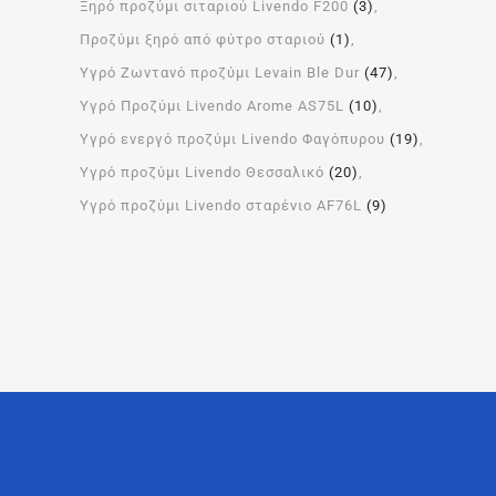
Ξηρό προζύμι σιταριού Livendo F200
(3)
Προζύμι ξηρό από φύτρο σταριού
(1)
Υγρό Ζωντανό προζύμι Levain Ble Dur
(47)
Υγρό Προζύμι Livendo Arome ΑS75L
(10)
Υγρό ενεργό προζύμι Livendo Φαγόπυρου
(19)
Υγρό προζύμι Livendo Θεσσαλικό
(20)
Υγρό προζύμι Livendo σταρένιο AF76L
(9)