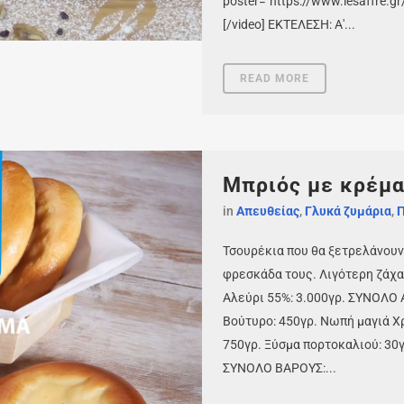
poster="https://www.lesaffre.g
[/video] ΕΚΤΕΛΕΣΗ: Α'...
READ MORE
Μπριός με κρέμ
in
Απευθείας
,
Γλυκά ζυμάρια
,
Π
Τσουρέκια που θα ξετρελάνουν 
φρεσκάδα τους. Λιγότερη ζάχα
Αλεύρι 55%: 3.000γρ. ΣΥΝΟΛΟ Α
Βούτυρο: 450γρ. Νωπή μαγιά Χρ
750γρ. Ξύσμα πορτοκαλιού: 30γ
ΣΥΝΟΛΟ ΒΑΡΟΥΣ:...