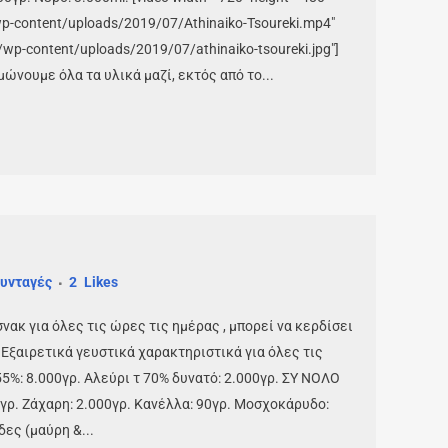
wp-content/uploads/2019/07/Athinaiko-Tsoureki.mp4"
r/wp-content/uploads/2019/07/athinaiko-tsoureki.jpg"]
μώνουμε όλα τα υλικά μαζί, εκτός από το...
υνταγές
2
Likes
νακ για όλες τις ώρες τις ημέρας , μπορεί να κερδίσει
. Εξαιρετικά γευστικά χαρακτηριστικά για όλες τις
55%: 8.000γρ. Αλεύρι τ 70% δυνατό: 2.000γρ. ΣΥ ΝΟΛΟ
γρ. Ζάχαρη: 2.000γρ. Κανέλλα: 90γρ. Μοσχοκάρυδο:
δες (μαύρη &...