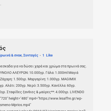
.
ός
ρωινά & σνακ
,
Συνταγές
1
Like
ρεσκαδα για να δώσει χαρά και χρώμα στα πρωινά σας.
 ΣΥΝΟΛΟ ΑΛΕΥΡΩΝ: 10.000γρ. Γάλα: 1.000ml Μαγιά
Ζάχαρη: 1.500γρ. Mαργαρίνη: 1.000γρ. MAGIMIX
ρ. Αλάτι: 200γρ. Νερό: 3.500γρ. Κανέλλα: 60γρ.
0γρ. Σταφίδες ξανθιες & μαύρες**: 4.000γρ. LIVENDO
"720" height="480" mp4="https://www.lesaffre.gr/wp-
ismeno-Mprios.mp4"