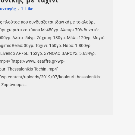
ονίκης με ταχίνι
υνταγές
1
Like
ς πλούτος που συνδυάζεται ιδανικά με το αλεύρι
ύρι χωριάτικο τύπου Μ: 450γρ. Αλεύρι 70% δυνατό:
0γρ. Αλάτι: 54γρ. Ζάχαρη: 180γρ. Μέλι: 120γρ. Μαγιά
imix Relax: 30γρ. Ταχίνι: 150γρ. Νερό: 1.800γρ.
 Livendo AF76L: 152γρ. ΣΥΝΟΛΟ ΒΑΡΟΥΣ: 5.634γρ.
" mp4="https://www.lesaffre.gr/wp-
ri-Thessalonikis-Tachini.mp4"
r/wp-content/uploads/2019/07/koulouri-thessalonikis-
 • Ζυμώνουμε...