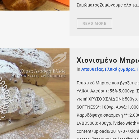
ζυμώματοςΖυμώνουμε όλα τα..
READ MORE
Χιονισμένο Μπρι
in
Απευθείας
,
Γλυκά ζυμάρια
,
Π
Γευστικό Μπριός που βγάζει φ
ΥΛΙΚΑ: Αλεύρι τ: 55% 5.000γρ.
νωπή ΧΡΥΣΟ ΧΕΛΙΔΟΝΙ: 500γρ. 
SOFTNESS*: 100γρ. Αυγά: 1.000γ
Καρυδόψυχα σπασμενη **: 2.00
LVBD3000: 400γρ. [video width=
content/uploads/2019/07/Xion