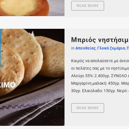
READ MORE
Μπριός νηστήσιμ
in
Απευθείας
,
Γλυκά ζυμάρια
,
Π
Καιρός να απολαύσετε με άνεση 
οι πελάτες σας με το νηστίσιμ
Αλεύρι 55%: 2.400γρ. ΣΥΝΟΛΟ Α
Μαργαρίνη μαλακή: 450γρ. Μαγι
30γρ. Ελαιόλαδο: 150γρ. Νερό: 
READ MORE