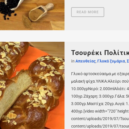
READ MORE
Τσουρέκι Πολίτι
in
Απευθείας
,
Γλυκά ζυμάρια
,
Σ
Γλυκό αρτοσκεύασμα με εξαιρε
μαλακή ψίχα.ΥΛΙΚΑ:Αλεύρι σο
10.000γρΝερό: 2.000mlΑλάτι: 
100γρ.Ζάχαρη: 3.000γρ.Γάλα: 
3.000γρ.Μαστίχα: 20γρ.Αυγά: 
400γρ.[video width="720" heigh
content/uploads/2019/07/Tsoure
content/uploads/2019/07/tsoure