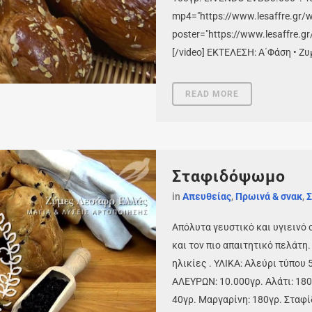
mp4="https://www.lesaffre.gr/
poster="https://www.lesaffre.g
[/video] ΕΚΤΕΛΕΣΗ: Α΄Φάση • Ζυ
READ MORE
Σταφιδόψωμο
in
Απευθείας
,
Πρωινά & σνακ
,
Σ
Απόλυτα γευστικό και υγιεινό σ
και τον πιο απαιτητικό πελάτη
ηλικίες . ΥΛΙΚΑ: Αλεύρι τύπου 
ΑΛΕΥΡΩΝ: 10.000γρ. Αλάτι: 180
40γρ. Μαργαρίνη: 180γρ. Σταφί