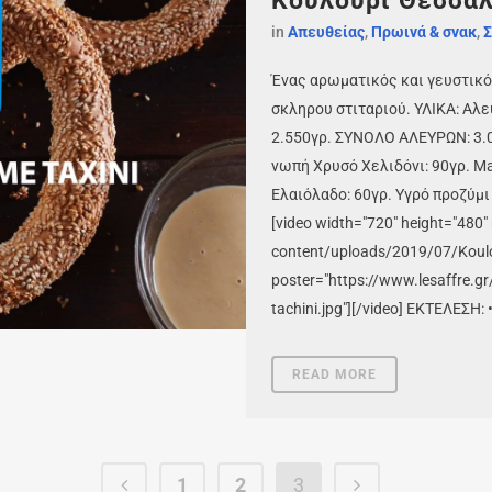
Κουλούρι Θεσσαλ
in
Απευθείας
,
Πρωινά & σνακ
,
Σ
Ένας αρωματικός και γευστικό
σκληρου στιταριού. ΥΛΙΚΑ: Αλε
2.550γρ. ΣΥΝΟΛΟ ΑΛΕΥΡΩΝ: 3.00
νωπή Χρυσό Χελιδόνι: 90γρ. Mag
Ελαιόλαδο: 60γρ. Υγρό προζύμι
[video width="720" height="480
content/uploads/2019/07/Koulou
poster="https://www.lesaffre.g
tachini.jpg"][/video] ΕΚΤΕΛΕΣΗ:
READ MORE
1
2
3