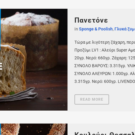
Πανετόνε
in
Sponge & Poolish
,
Γλυκά ζυμ
Τώρα με λιγότερη ζάχαρη, περι
Προζύμι LV1 : Αλεύρι Super Αμ
20γρ. Νερό: 660γρ. Ζάχαρη: 12
ΣΥΝΟΛΟ ΒΑΡΟΥΣ: 3.315γρ. ΥΛΙΚΑ
ΣΥΝΟΛΟ ΑΛΕΥΡΩΝ: 1.000γρ. Αλά
3.315γρ. Νερό: 600γρ. LIVENDO
READ MORE