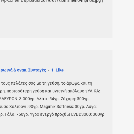
r/wp-content/uploads/2019/07/xionismeno-mprios.jpg"]
α
ρωινά & σνακ
,
Συνταγές
1
Like
τους πελάτες σας με τη γεύση, το άρωμα και τη
ρη, περισσότερη γεύση και υγιεινή απόλαυση ΥΛΙΚΑ:
ΛΕΥΡΩΝ: 3.000γρ. Αλάτι: 54γρ. Ζάχαρη: 300γρ.
υσό Χελιδόνι: 90γρ. Magimix Softness: 30γρ. Αυγά:
ρ. Γάλα: 750γρ. Υγρό ενεργό προζύμι LVBD3000: 300γρ.