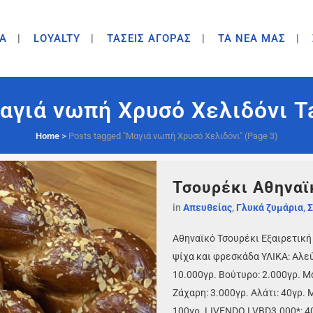
A
LOYALTY
ΤΑΣΕΙΣ ΑΓΟΡΑΣ
ΤΑ ΝΕΑ ΜΑΣ
αγιά νωπή Χρυσό Χελιδόνι T
Home
>
Posts tagged "Μαγιά νωπή Χρυσό Χελιδόνι"
(Page 3)
Τσουρέκι Αθηναϊ
in
Απευθείας
,
Γλυκά ζυμάρια
,
Σ
Αθηναϊκό Τσουρέκι Εξαιρετική
ψίχα και φρεσκάδα ΥΛΙΚΑ: Αλ
10.000γρ. Βούτυρο: 2.000γρ. Μ
Ζάχαρη: 3.000γρ. Αλάτι: 40γρ.
100γρ. LIVENDO LVBD3.000*: 400