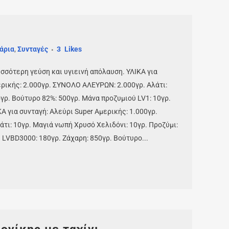
άρια
,
Συνταγές
3
Likes
σσότερη γεύση και υγιεινή απόλαυση. ΥΛΙΚΑ για
ερικής: 2.000γρ. ΣΥΝΟΛΟ ΑΛΕΥΡΩΝ: 2.000γρ. Αλάτι:
5γρ. Βούτυρο 82%: 500γρ. Μάνα προζυμιού LV1: 10γρ.
 για συνταγή: Αλεύρι Super Αμερικής: 1.000γρ.
τι: 10γρ. Μαγιά νωπή Χρυσό Χελιδόνι: 10γρ. Προζύμι:
 LVBD3000: 180γρ. Ζάχαρη: 850γρ. Βούτυρο...