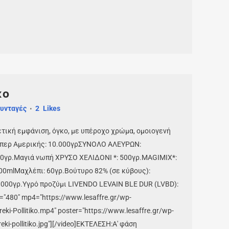
κο
υνταγές
2
Likes
τική εμφάνιση, όγκο, με υπέροχο χρώμα, ομοιογενή
ύπερ Aμερικής: 10.000γρΣΥΝΟΛΟ ΑΛΕΥΡΩΝ:
40γρ.Μαγιά νωπή ΧΡΥΣΟ ΧΕΛΙΔΟΝΙ *: 500γρ.MAGIMIX*:
500mlΜαχλέπι: 60γρ.Βούτυρο 82% (σε κύβους):
1.000γρ.Υγρό προζύμι LIVENDO LEVAIN BLE DUR (LVBD):
t="480" mp4="https://www.lesaffre.gr/wp-
ki-Pollitiko.mp4" poster="https://www.lesaffre.gr/wp-
ki-pollitiko.jpg"][/video]ΕΚΤΕΛΕΣΗ:Α' φάση