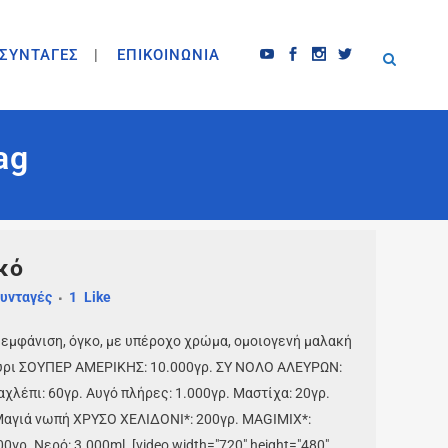
ΣΥΝΤΑΓΕΣ
ΕΠΙΚΟΙΝΩΝΙΑ
ag
κό
υνταγές
1
Like
 εμφάνιση, όγκο, με υπέροχο χρώμα, ομοιογενή μαλακή
εύρι ΣΟΥΠΕΡ ΑΜΕΡΙΚΗΣ: 10.000γρ. ΣΥ ΝΟΛΟ ΑΛΕΥΡΩΝ:
αχλέπι: 60γρ. Αυγό πλήρες: 1.000γρ. Μαστίχα: 20γρ.
 Μαγιά νωπή ΧΡΥΣΟ ΧΕΛΙΔΟΝΙ*: 200γρ. MAGIMIX*:
γρ. Νερό: 3.000ml. [video width="720" height="480"