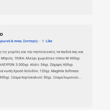
ο
ρωινά & σνακ
,
Συνταγές
1
Like
τις γιορτές και την νηστεία εσείς τα παιδιά σας και
ο Μπριός. ΥΛΙΚΑ: Αλεύρι χωριάτικο τύπου Μ: 600γρ.
ΛΕΥΡΩΝ: 3.000γρ. Αλάτι: 54γρ. Ζάχαρη: 600γρ.
ά νωπή Χρυσό Χελιδόνι: 120γρ. Magimix Softness:
450γρ. Ξύσμα πορτοκαλιού: 30γρ. Ξύσμα λεμονιού:...