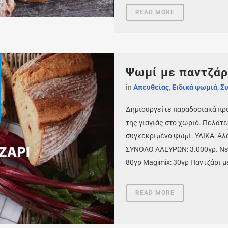
READ MORE
Ψωμί με παντζάρ
in
Απευθείας
,
Ειδικά ψωμιά
,
Συ
Δημιουργείτε παραδοσιακά προ
της γιαγιάς στο χωριό. Πελάτε
συγκεκριμένο ψωμί. ΥΛΙΚΑ: Αλε
ΣΥΝΟΛΟ ΑΛΕΥΡΩΝ: 3.000γρ. Νερό
80γρ Magimix: 30γρ Παντζάρι με
READ MORE