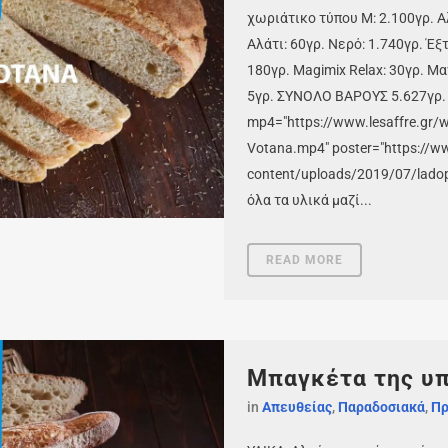
χωριάτικο τύπου Μ: 2.100γρ. 
Αλάτι: 60γρ. Νερό: 1.740γρ. Έ
180γρ. Magimix Relax: 30γρ. Μα
5γρ. ΣΥΝΟΛΟ ΒΑΡΟΥΣ 5.627γρ. 
mp4="https://www.lesaffre.gr
Votana.mp4" poster="https://ww
content/uploads/2019/07/lado
όλα τα υλικά μαζί...
READ MORE
Μπαγκέτα της υ
in
Απευθείας
,
Παραδοσιακά
,
Πρ