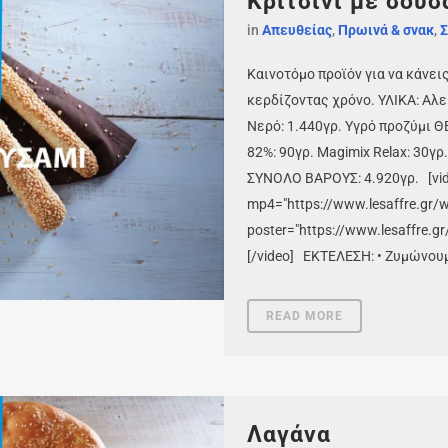
Κριτσίνι με σουσ
in
Απευθείας
,
Πρωινά & σνακ
,
Σ
Καινοτόμο προϊόν για να κάνει
κερδίζοντας χρόνο. ΥΛΙΚΑ: Αλ
Νερό: 1.440γρ. Υγρό προζύμι ΘΕ
82%: 90γρ. Magimix Relax: 30γρ
ΣΥΝΟΛΟ ΒΑΡΟΥΣ: 4.920γρ. [vide
mp4="https://www.lesaffre.gr/
poster="https://www.lesaffre.g
[/video] ΕΚΤΕΛΕΣΗ: • Ζυμώνουμε
READ MORE
Λαγάνα