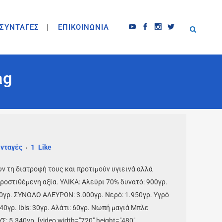
ΣΥΝΤΑΓΕΣ
ΕΠΙΚΟΙΝΩΝΙΑ
ag
νταγές
1
Like
ν τη διατροφή τους και προτιμούν υγιεινά αλλά
ροστιθέμενη αξία. ΥΛΙΚΑ: Αλεύρι 70% δυνατό: 900γρ.
00γρ. ΣΥΝΟΛΟ ΑΛΕΥΡΩΝ: 3.000γρ. Νερό: 1.950γρ. Υγρό
γρ. Ibis: 30γρ. Αλάτι: 60γρ. Νωπή μαγιά Μπλε
 5.340γρ. [video width="720" height="480"