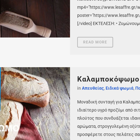
mp4="https://www.lesaffre.gr/
poster="https://www.lesaffre.g
[/video] ΕΚΤΕΛΕΣΗ: • Ζυμώνουμε
READ MORE
Καλαμποκόψωμο
in
Απευθείας
,
Ειδικά ψωμιά
,
Π
Μοναδική συνταγή για Καλαμπο
ιδιαίτερο υγρό προζύμι από σι
πλούτος που συνδυάζεται ιδαν
αρώματα, στρογγυλεμένη οξύτη
προσφέρετε στους πελάτες σας