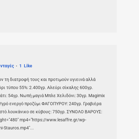
νταγές
1
Like
ν τη διατροφή τους και προτιμούν υγιεινά αλλά
ύρι τύπου 55%: 2.400γρ. Αλεύρι σίκαλης 600γρ.
τι: 54γρ. Νωπή μαγιά Μπλε Χελιδόνι: 30γρ. Magimix
. Υγρό ενεργό προζύμι ΦΑΓΟΠΥΡΟΥ: 240γρ. Γραβιέρα
ιστό λουκάνικο σε κύβους: 750γρ. ΣΥΝΟΛΟ ΒΑΡΟΥΣ:
ight="480" mp4="https://www.lesaffre.gr/wp-
-Stauros.mp4"...