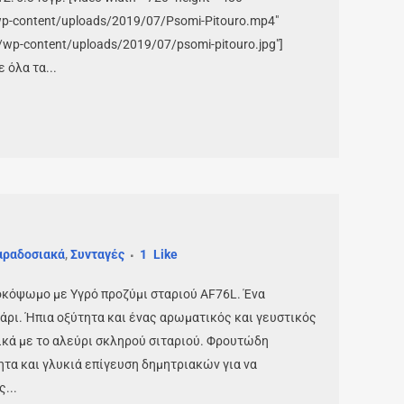
wp-content/uploads/2019/07/Psomi-Pitouro.mp4"
r/wp-content/uploads/2019/07/psomi-pitouro.jpg"]
 όλα τα...
αραδοσιακά
,
Συνταγές
1
Like
κόψωμο με Υγρό προζύμι σταριού AF76L. Ένα
τάρι. Ήπια οξύτητα και ένας αρωματικός και γευστικός
ικά με το αλεύρι σκληρού σιταριού. Φρουτώδη
τα και γλυκιά επίγευση δημητριακών για να
...