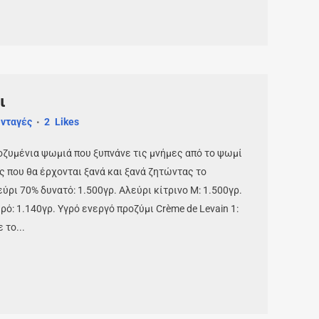
ι
νταγές
2
Likes
ζυμένια ψωμιά που ξυπνάνε τις μνήμες από το ψωμί
ς που θα έρχονται ξανά και ξανά ζητώντας το
ύρι 70% δυνατό: 1.500γρ. Αλεύρι κίτρινο Μ: 1.500γρ.
: 1.140γρ. Υγρό ενεργό προζύμι Crème de Levain 1:
 το...