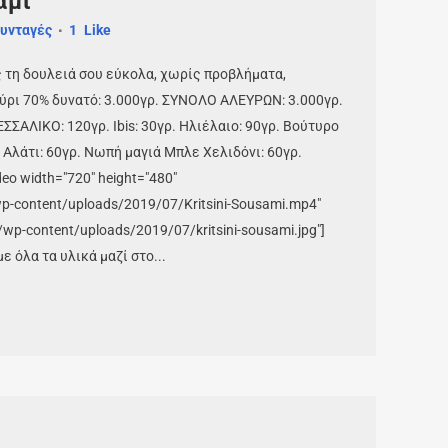
άμι
υνταγές
1
Like
ς τη δουλειά σου εύκολα, χωρίς προβλήματα,
εύρι 70% δυνατό: 3.000γρ. ΣΥΝΟΛΟ ΑΛΕΥΡΩΝ: 3.000γρ.
ΣΣΑΛΙΚΟ: 120γρ. Ibis: 30γρ. Ηλιέλαιο: 90γρ. Βούτυρο
. Αλάτι: 60γρ. Νωπή μαγιά Μπλε Χελιδόνι: 60γρ.
o width="720" height="480"
wp-content/uploads/2019/07/Kritsini-Sousami.mp4"
r/wp-content/uploads/2019/07/kritsini-sousami.jpg"]
 όλα τα υλικά μαζί στο...