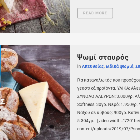
READ MORE
Ψωμί σταυρός
in
Απευθείας
,
Ειδικά ψωμιά
,
Συ
Για καταναλωτές που προσέχου
γευστικά προϊόντα. ΥΛΙΚΑ: Αλε
ΣΥΝΟΛΟ ΑΛΕΥΡΩΝ: 3.000γρ. Αλά
Softness: 30γρ. Νερό: 1.950γρ
Νάξου σε κύβους: 900γρ. Καπν
5.304γρ. [video width="720" he
content/uploads/2019/07/Psomi