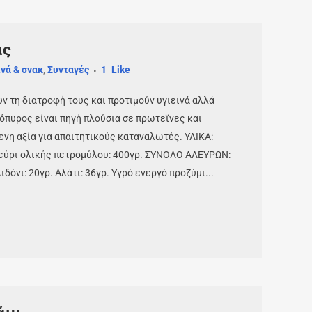
άς
νά & σνακ
,
Συνταγές
1
Like
ν τη διατροφή τους και προτιμούν υγιεινά αλλά
όπυρος είναι πηγή πλούσια σε πρωτεϊνες και
ενη αξία για απαιτητικούς καταναλωτές. ΥΛΙΚΑ:
λεύρι ολικής πετρομύλου: 400γρ. ΣΥΝΟΛΟ ΑΛΕΥΡΩΝ:
όνι: 20γρ. Αλάτι: 36γρ. Υγρό ενεργό προζύμι...