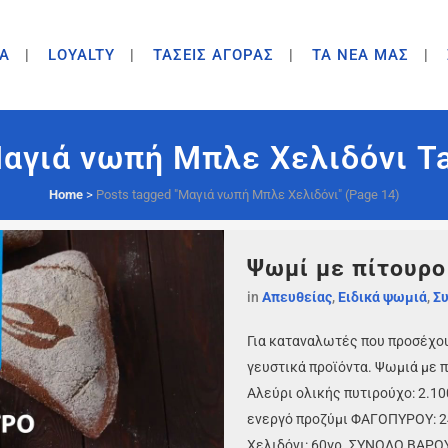
A
LOYALTY
ΤΑΣΕΙΣ ΑΓΟΡΑΣ
ΤΑ ΝΕΑ ΜΑΣ
αγιά νωπή Μπλε Χελιδόνι T
Home
>
Posts tagged "Μαγιά νωπή Μπλε Χελιδόνι"
(Page 14)
Ψωμί με πίτουρο
in
Απευθείας
,
Ειδικά ψωμιά
,
Συ
Για καταναλωτές που προσέχου
γευστικά προϊόντα. Ψωμιά με π
Αλεύρι ολικής πυτιρούχο: 2.1
ενεργό προζύμι ΦΑΓΟΠΥΡΟΥ: 240
Χελιδόνι: 60γρ. ΣΥΝΟΛΟ ΒΑΡΟΥΣ: