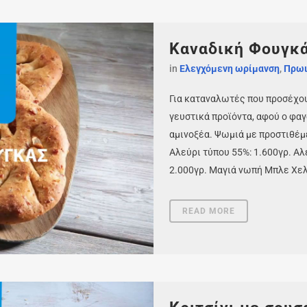
Καναδική Φουγκ
in
Ελεγχόμενη ωρίμανση
,
Πρωι
Για καταναλωτές που προσέχου
γευστικά προϊόντα, αφού ο φαγ
αμινοξέα. Ψωμιά με προστιθέμ
Αλεύρι τύπου 55%: 1.600γρ. Α
2.000γρ. Μαγιά νωπή Μπλε Χελιδ
READ MORE