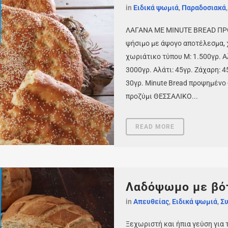
in
Ειδικά ψωμιά
,
Παραδοσιακά
ΛΑΓΑΝΑ ΜΕ MINUTE BREAD ΠΡΟ
ψήσιμο με άψογο αποτέλεσμα, 
χωριάτικο τύπου Μ: 1.500γρ. 
3000γρ. Αλάτι: 45γρ. Ζάχαρη: 4
30γρ. Minute Bread προψημένο 
προζύμι ΘΕΣΣΑΛΙΚΟ...
READ MORE
Λαδόψωμο με βό
in
Απευθείας
,
Ειδικά ψωμιά
,
Συ
Ξεχωριστή και ήπια γεύση για 