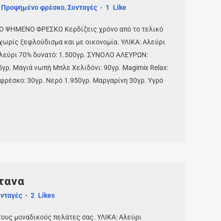
,
Προψημένο φρέσκο
,
Συνταγές
1
Like
 ΨΗΜΕΝΟ ΦΡΕΣΚΟ Κερδίζεις χρόνο από το τελικό
χωρίς ξεφλούδισμα και με οικονομία. ΥΛΙΚΑ: Αλεύρι
Αλεύρι 70% δυνατό: 1.500γρ. ΣΥΝΟΛΟ ΑΛΕΥΡΩΝ:
5γρ. Μαγιά νωπή Μπλε Χελιδόνι: 90γρ. Magimix Relax:
φρέσκο: 30γρ. Νερό 1.950γρ. Μαργαρίνη 30γρ. Υγρό
τανα
νταγές
2
Likes
τους μοναδικούς πελάτες σας. ΥΛΙΚΑ: Αλεύρι