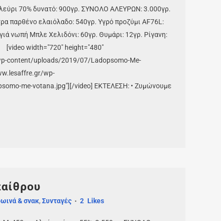
Αλεύρι 70% δυνατό: 900γρ. ΣΥΝΟΛΟ ΑΛΕΥΡΩΝ: 3.000γρ.
ξτρα παρθένο ελαιόλαδο: 540γρ. Υγρό προζύμι AF76L:
γιά νωπή Μπλε Χελιδόνι: 60γρ. Θυμάρι: 12γρ. Ρίγανη:
[video width="720" height="480"
/wp-content/uploads/2019/07/Ladopsomo-Me-
w.lesaffre.gr/wp-
psomo-me-votana.jpg"][/video] ΕΚΤΕΛΕΣΗ: • Ζυμώνουμε
παίθρου
ωινά & σνακ
,
Συνταγές
2
Likes