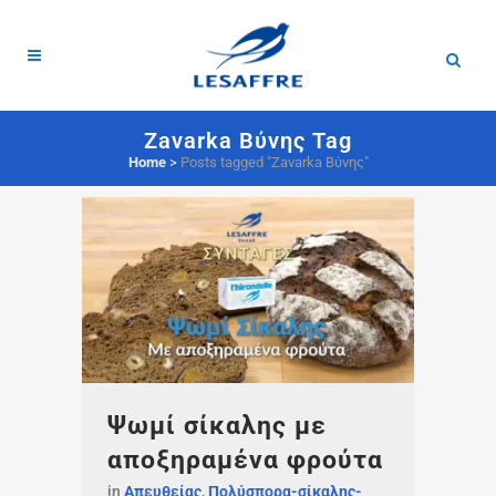
Zavarka Βύνης Tag
Home
>
Posts tagged "Zavarka Βύνης"
Ψωμί σίκαλης με
αποξηραμένα φρούτα
in
Απευθείας
,
Πολύσπορα-σίκαλης-