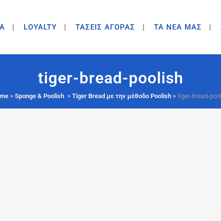
A
LOYALTY
ΤΑΣΕΙΣ ΑΓΟΡΑΣ
ΤΑ ΝΕΑ ΜΑΣ
tiger-bread-poolish
me
>
Sponge & Poolish
>
Tiger Bread με την μέθοδο Poolish
>
tiger-bread-poo