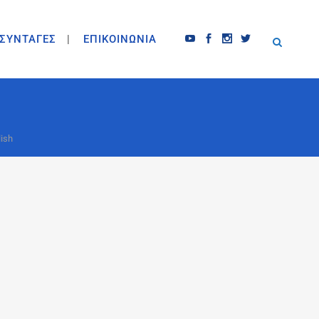
ΣΥΝΤΑΓΕΣ
ΕΠΙΚΟΙΝΩΝΙΑ
lish