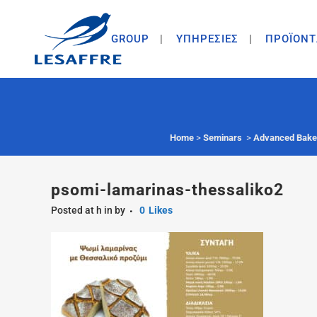
GROUP
ΥΠΗΡΕΣΙΕΣ
ΠΡΟΪΟΝΤ
Home
>
Seminars
>
Advanced Baker
psomi-lamarinas-thessaliko2
Posted at h
in
by
0
Likes