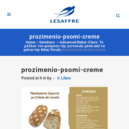
prozimenio-psomi-creme
Home
>
Seminars
>
Advanced Baker Class: To
μέλλον του φούρνου της γειτονιάς μέσα από τα
μάτια της Νέας Γενιάς
>
prozimenio-psomi-creme
prozimenio-psomi-creme
Posted at h
in
by
0
Likes