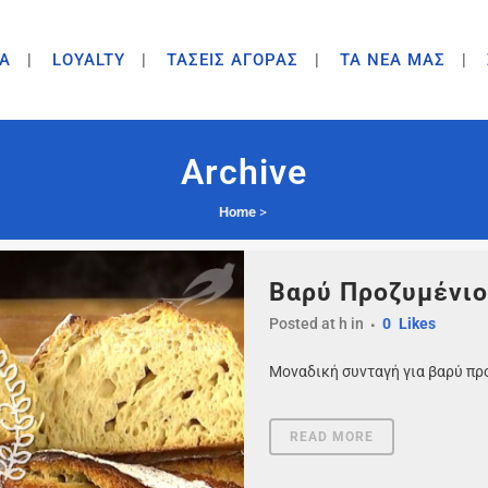
A
LOYALTY
ΤΑΣΕΙΣ ΑΓΟΡΑΣ
ΤΑ ΝΕΑ ΜΑΣ
Archive
Home
>
Βαρύ Προζυμένιο
Posted at h
in
0
Likes
Μοναδική συνταγή για βαρύ προ
READ MORE