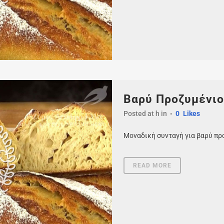
Βαρύ Προζυμένι
Posted at h
in
0
Likes
Μοναδική συνταγή για βαρύ προ
READ MORE