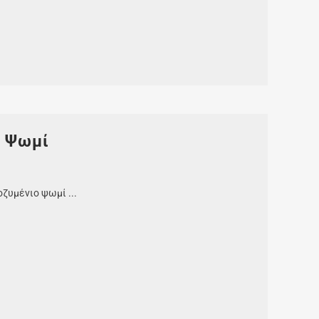
ο Ψωμί
ζυμένιο ψωμί ...