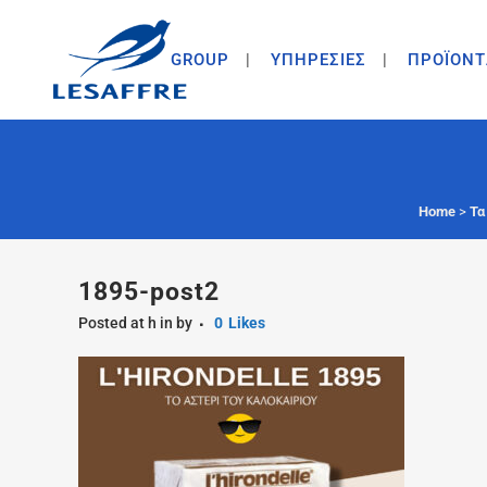
GROUP
ΥΠΗΡΕΣΙΕΣ
ΠΡΟΪΟΝΤ
Home
>
Τα
1895-post2
Posted at h
in
by
0
Likes