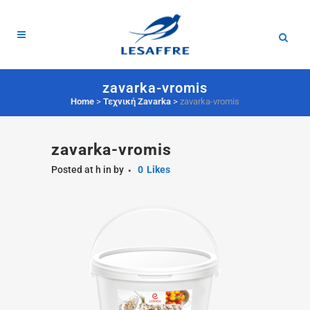
zavarka-vromis
Home
>
Τεχνική Zavarka
>
zavarka-vromis
zavarka-vromis
Posted at h
in
by
0
Likes