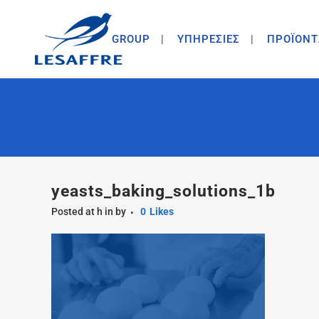
GROUP
ΥΠΗΡΕΣΙΕΣ
ΠΡΟΪΟΝΤ
yeasts_baking_solutions_1b
Posted at h
in
by
0
Likes