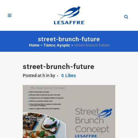
street-brunch-future
Home
>
Τάσεις Αγοράς
>
street-brunch-future
street-brunch-future
Posted at h
in
by
0
Likes