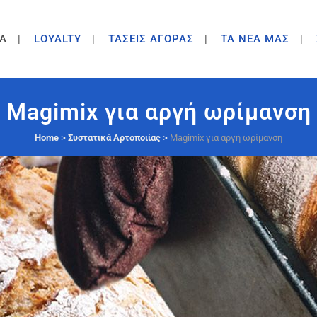
A
LOYALTY
ΤΑΣΕΙΣ ΑΓΟΡΑΣ
ΤΑ ΝΕΑ ΜΑΣ
Magimix για αργή ωρίμανση
Home
>
Συστατικά Αρτοποιίας
>
Magimix για αργή ωρίμανση