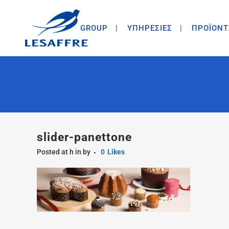
GROUP
ΥΠΗΡΕΣΙΕΣ
ΠΡΟΪΟΝΤ
slider-panettone
Posted at h
in
by
0
Likes