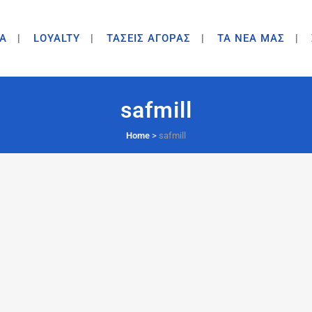
A
LOYALTY
ΤΑΣΕΙΣ ΑΓΟΡΑΣ
ΤΑ ΝΕΑ ΜΑΣ
safmill
Home
>
safmill