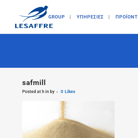
GROUP
ΥΠΗΡΕΣΙΕΣ
ΠΡΟΪΟΝΤ
safmill
Posted at h
in
by
0
Likes