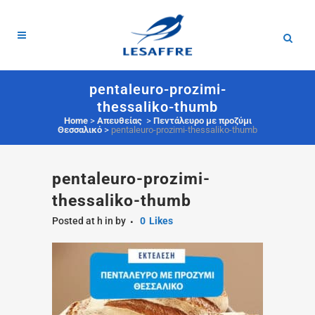
pentaleuro-prozimi-
thessaliko-thumb
Home
>
Απευθείας
>
Πεντάλευρο με προζύμι
Θεσσαλικό
>
pentaleuro-prozimi-thessaliko-thumb
pentaleuro-prozimi-
thessaliko-thumb
Posted at h
in
by
0
Likes