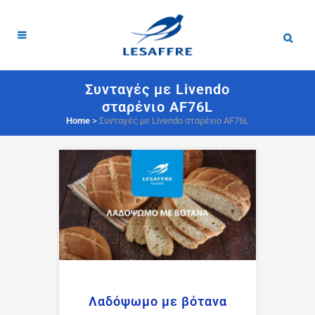
Συνταγές με Livendo
σταρένιο AF76L
Home
>
Συνταγές με Livendo σταρένιο AF76L
Λαδόψωμο με βότανα