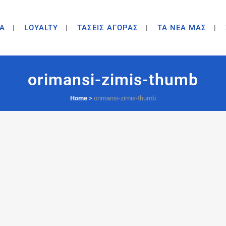
A
LOYALTY
ΤΑΣΕΙΣ ΑΓΟΡΑΣ
ΤΑ ΝΕΑ ΜΑΣ
orimansi-zimis-thumb
Home
>
orimansi-zimis-thumb