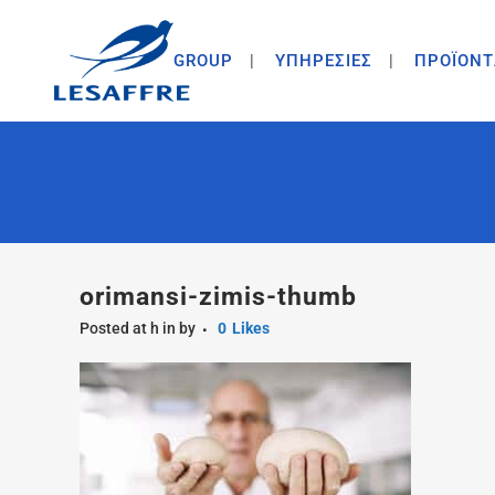
GROUP
ΥΠΗΡΕΣΙΕΣ
ΠΡΟΪΟΝΤ
orimansi-zimis-thumb
Posted at h
in
by
0
Likes