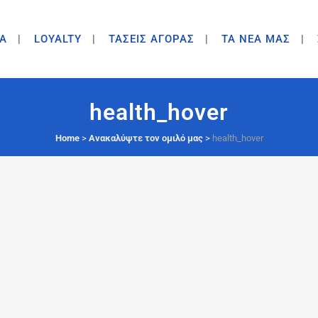
A
LOYALTY
ΤΑΣΕΙΣ ΑΓΟΡΑΣ
ΤΑ ΝΕΑ ΜΑΣ
health_hover
Home
>
Ανακαλύψτε τον ομιλό μας
>
health_hover