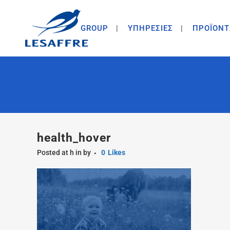
GROUP
ΥΠΗΡΕΣΙΕΣ
ΠΡΟΪΟΝΤ
health_hover
Posted at h
in
by
0
Likes