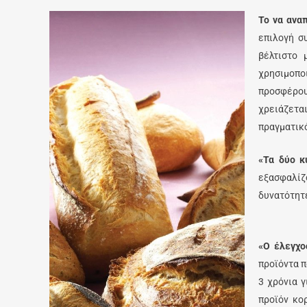
Το να ανα
επιλογή σ
βέλτιστο 
χρησιμοπο
προσφέρου
χρειάζετα
πραγματικό
«Τα δύο κ
εξασφαλίζο
δυνατότητε
«Ο έλεγχο
προϊόντα π
3 χρόνια γ
προϊόν κο