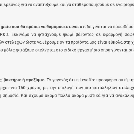
ι έρευνας για να αναπτύξουμε και να σταθεροποιήσουμε σε ένα proje
ημείο που θα πρέπει να θυμόμαστε είναι ότι
δε γίνεται να προωθήσου
R&D. Ξεκινάμε να φτιάχνουμε ψωμί βάζοντας σε εφαρμογή σαφ
ν στελεχών ώστε να ξέρουμε αν τα προϊόντα μας είναι εύκολα στη χρ
υ μόλις φτιάξαμε στέλνεται στο ειδικό εργαστήριο όπου γίνονται ο
, βακτήρια ή προζύμια.
Το γεγονός ότι η Lesaffre προσφέρει αυτή τ
άρχει για 160 χρόνια, με την επιλογή των πιο κατάλληλων στελε
 σημασία. Και έχουμε ακόμα πολλά ακόμα μυστικά για να ανακαλύ