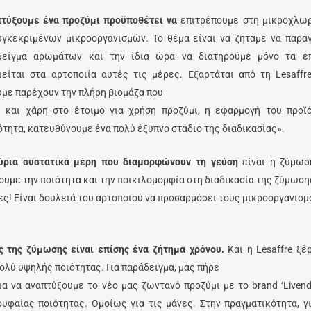
πτύξουμε ένα προζύμι προϋποθέτει να
επιτρέπουμε στη μικροχλωρ
υγκεκριμένων μικροοργανισμών. Το θέμα είναι να ζητάμε να παράγ
μείγμα αρωμάτων και την ίδια ώρα να διατηρούμε μόνο τα επ
ιείται στα αρτοποιία αυτές τις μέρες. Εξαρτάται από τη Lesaffre
με παρέχουν την πλήρη βιομάζα που
ι και χάρη στο έτοιμο για χρήση προζύμι, η εφαρμογή του προϊ
τητα, κατευθύνουμε ένα πολύ έξυπνο στάδιο της διαδικασίας».
ύρια συστατικά μέρη που διαμορφώνουν τη γεύση
είναι η ζύμωση
υμε την ποιότητα και την ποικιλομορφία στη διαδικασία της ζύμωσης
ς! Είναι δουλειά του αρτοποιού να προσαρμόσει τους μικροοργανισμ
ς της ζύμωσης είναι επίσης ένα ζήτημα χρόνου.
Και η Lesaffre ξέ
ολύ υψηλής ποιότητας. Για παράδειγμα, μας πήρε
ια να αναπτύξουμε το νέο μας ζωντανό προζύμι με το brand ‘Livend
ρυφαίας ποιότητας. Ομοίως για τις μάνες. Στην πραγματικότητα, γ