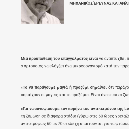
ΜΗΧΑΝΙΚΌΣ ΈΡΕΥΝΑΣ ΚΑΙ
ΑΝΆΠ
Μια προϋπόθεση του επαγγέλματος είναι
να αναπτυχθεί π
ο αρτοποιός να ελέγξει ένα μικροοργανισμό κατά την παρ
«Το να παράγουμε μα
γιά ή προζύμι σημαίνει
ότι παράγο
περιέχουν οι μαγιές και τα προζύμια. Είναι ένα φυσικό ζ
«Για να συνοψίσουμε τον πυρήνα του αντικειμένου της Le
τη ζύμωση σε διάφορα στάδια (γύρω στις 60 ώρες χρειάζο
αντιστρόφως 60 με 70 στελέχη απαιτούνται για να φτάσουν