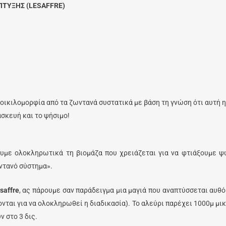
ΤΥΞΗΣ (LESAFFRE)
οικιλομορφία από τα ζωντανά συστατικά με βάση τη γνώση ότι αυτή 
ασκευή και το ψήσιμο!
υμε ολοκληρωτικά τη βιομάζα που χρειάζεται για να φτιάξουμε ψ
ωντανό σύστημα».
saffre
, ας πάρουμε σαν παράδειγμα μια μαγιά που αναπτύσσεται αυθό
νται για να ολοκληρωθεί η διαδικασία). Το αλεύρι παρέχει 1000μ μικ
 στο 3 δις.