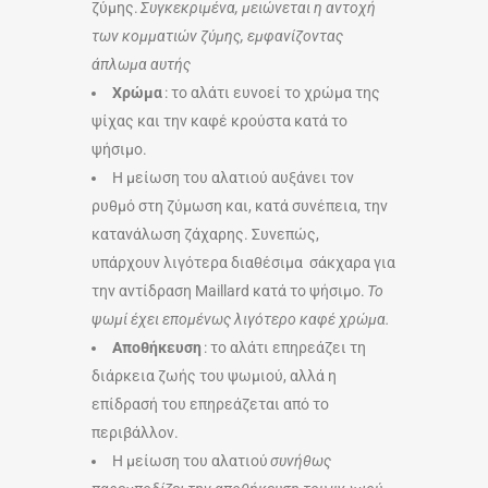
ζύμης.
Συγκεκριμένα, μειώνεται η αντοχή
των κομματιών ζύμης, εμφανίζοντας
άπλωμα αυτής
Χρώμα
: το αλάτι ευνοεί το χρώμα της
ψίχας και την καφέ κρούστα κατά το
ψήσιμο.
Η μείωση του αλατιού αυξάνει τον
ρυθμό στη ζύμωση και, κατά συνέπεια, την
κατανάλωση ζάχαρης. Συνεπώς,
υπάρχουν λιγότερα διαθέσιμα σάκχαρα για
την αντίδραση Maillard κατά το ψήσιμο.
Το
ψωμί έχει επομένως λιγότερο καφέ χρώμα.
Αποθήκευση
: το αλάτι επηρεάζει τη
διάρκεια ζωής του ψωμιού, αλλά η
επίδρασή του επηρεάζεται από το
περιβάλλον.
Η μείωση του αλατιού
συνήθως