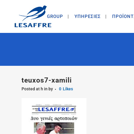
GROUP
ΥΠΗΡΕΣΙΕΣ
ΠΡΟΪΟΝΤ
teuxos7-xamili
Posted at h
in
by
0
Likes