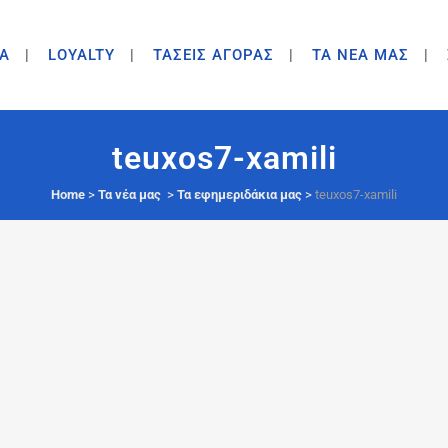
A
LOYALTY
ΤΑΣΕΙΣ ΑΓΟΡΑΣ
ΤΑ ΝΕΑ ΜΑΣ
teuxos7-xamili
Home
>
Τα νέα μας
>
Τα εφημεριδάκια μας
>
teuxos7-xamili