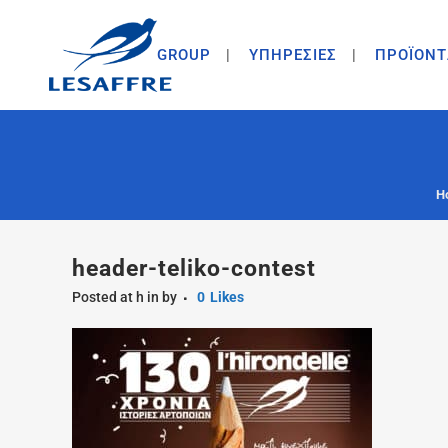
GROUP
ΥΠΗΡΕΣΙΕΣ
ΠΡΟΪΟΝΤ
H
header-teliko-contest
Posted at h
in
by
0
Likes