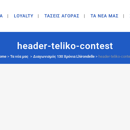
A
LOYALTY
ΤΑΣΕΙΣ ΑΓΟΡΑΣ
ΤΑ ΝΕΑ ΜΑΣ
header-teliko-contest
ome
>
Τα νέα μας
>
Διαγωνισμός 130 Χρόνια Lhirondelle
>
header-teliko-cont