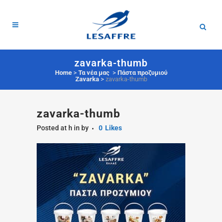
zavarka-thumb
Home
>
Τα νέα μας
>
Πάστα προζυμιού
Zavarka
>
zavarka-thumb
zavarka-thumb
Posted at h
in
by
0
Likes