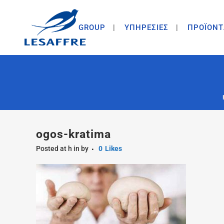
GROUP
ΥΠΗΡΕΣΙΕΣ
ΠΡΟΪΟΝΤ
ogos-kratima
Posted at h
in
by
0
Likes