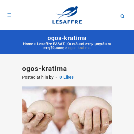
ogos-kratima
Home
>
Lesaffre ΕΛΛΑΣ | Οι ειδικοί στην μαγιά και
στη ζύμωση
>
ogos-kratima
ogos-kratima
Posted at h
in
by
0
Likes