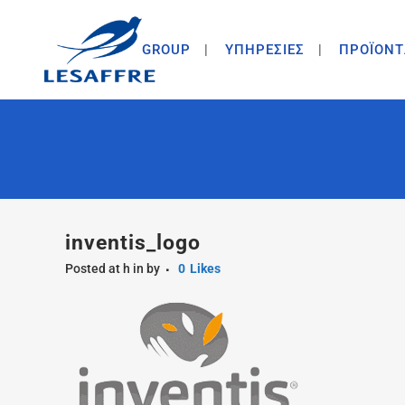
GROUP
ΥΠΗΡΕΣΙΕΣ
ΠΡΟΪΟΝΤ
inventis_logo
Posted at h
in
by
0
Likes