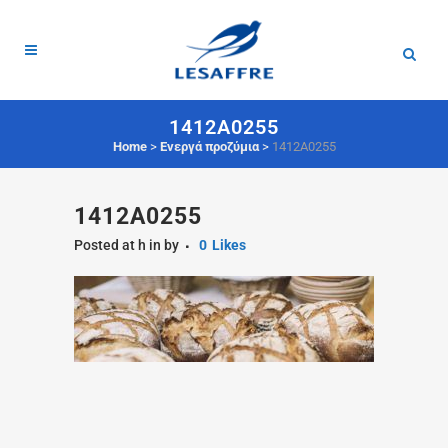
1412A0255
Home
>
Ενεργά προζύμια
>
1412A0255
1412A0255
Posted at h
in
by
0
Likes