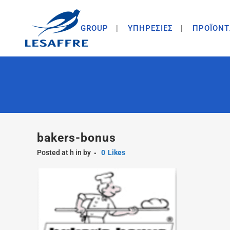
GROUP
ΥΠΗΡΕΣΙΕΣ
ΠΡΟΪΟΝΤ
bakers-bonus
Posted at h
in
by
0
Likes