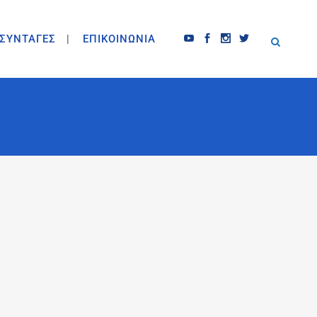
ΣΥΝΤΑΓΕΣ
ΕΠΙΚΟΙΝΩΝΙΑ